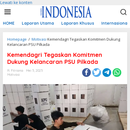
Lewati ke konten
HOME
Laporan Utama
Laporan Khusus
Internasional
Homepage
/
Motivasi
Kemendagri Tegaskan Komitmen Dukung
Kelancaran PSU Pilkada
Kemendagri Tegaskan Komitmen
Dukung Kelancaran PSU Pilkada
R. Fitriana
Mei 5, 2025
Motivasi