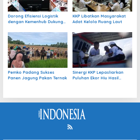
Dorong Efisiensi Logistik
KKP Libatkan Masyarakat
dengan Kemenhub Dukung
Adat Kelola Ruang Laut
Penuh GSPI ASRI 2026
Pemko Padang Sukses
Sinergi KKP Lepasliarkan
Panen Jagung Pakan Ternak
Puluhan Ekor Hiu Hasil
Penangkaran