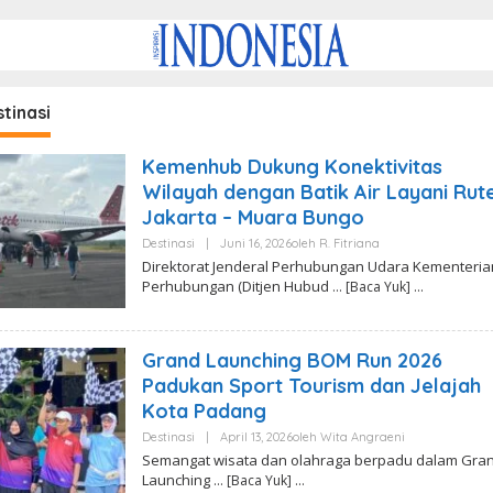
tinasi
Kemenhub Dukung Konektivitas
Wilayah dengan Batik Air Layani Rut
Jakarta – Muara Bungo
Destinasi
|
Juni 16, 2026
Oleh
R. Fitriana
Direktorat Jenderal Perhubungan Udara Kementeria
Perhubungan (Ditjen Hubud
… [Baca Yuk]
Grand Launching BOM Run 2026
Padukan Sport Tourism dan Jelajah
Kota Padang
Destinasi
|
April 13, 2026
Oleh
Wita Angraeni
Semangat wisata dan olahraga berpadu dalam Gra
Launching
… [Baca Yuk]