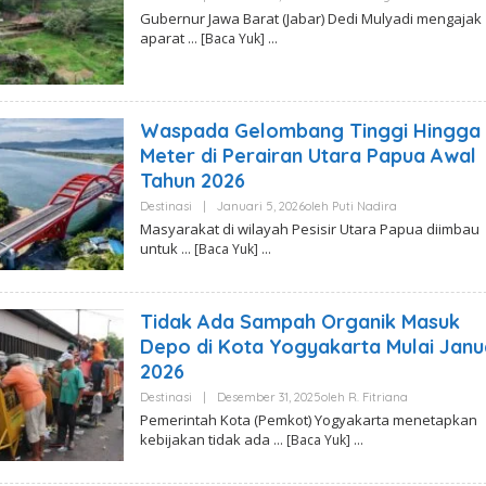
Gubernur Jawa Barat (Jabar) Dedi Mulyadi mengajak
aparat
… [Baca Yuk]
Waspada Gelombang Tinggi Hingga 
Meter di Perairan Utara Papua Awal
Tahun 2026
Destinasi
|
Januari 5, 2026
Oleh
Puti Nadira
Masyarakat di wilayah Pesisir Utara Papua diimbau
untuk
… [Baca Yuk]
Tidak Ada Sampah Organik Masuk
Depo di Kota Yogyakarta Mulai Janu
2026
Destinasi
|
Desember 31, 2025
Oleh
R. Fitriana
Pemerintah Kota (Pemkot) Yogyakarta menetapkan
kebijakan tidak ada
… [Baca Yuk]