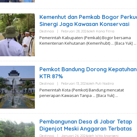
Kemenhut dan Pemkab Bogor Perku
Sinergi Jaga Kawasan Konservasi
Destinasi
|
Februari 28, 2026
Oleh
Kana Fitria
Pemerintah Kabupaten (Pemkab) Bogor bersama
Kementerian Kehutanan (Kemenhubt)
… [Baca Yuk]
Pemkot Bandung Dorong Kepatuhan
KTR 87%
Destinasi
|
Februari 13, 2026
Oleh
Puti Nadira
Pemerintah Kota (Pemkot) Bandung mencatat
penerapan Kawasan Tanpa
… [Baca Yuk]
Pembangunan Desa di Jabar Tetap
Digenjot Meski Anggaran Terbatas
Destinasi
|
Januari 26, 2026
Oleh
Wita Angraeni