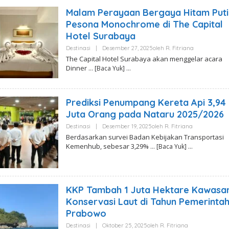
Malam Perayaan Bergaya Hitam Puti
Pesona Monochrome di The Capital
Hotel Surabaya
Destinasi
|
Desember 27, 2025
Oleh
R. Fitriana
The Capital Hotel Surabaya akan menggelar acara
Dinner
… [Baca Yuk]
Prediksi Penumpang Kereta Api 3,94
Juta Orang pada Nataru 2025/2026
Destinasi
|
Desember 19, 2025
Oleh
R. Fitriana
Berdasarkan survei Badan Kebijakan Transportasi
Kemenhub, sebesar 3,29%
… [Baca Yuk]
KKP Tambah 1 Juta Hektare Kawasa
Konservasi Laut di Tahun Pemerinta
Prabowo
Destinasi
|
Oktober 25, 2025
Oleh
R. Fitriana