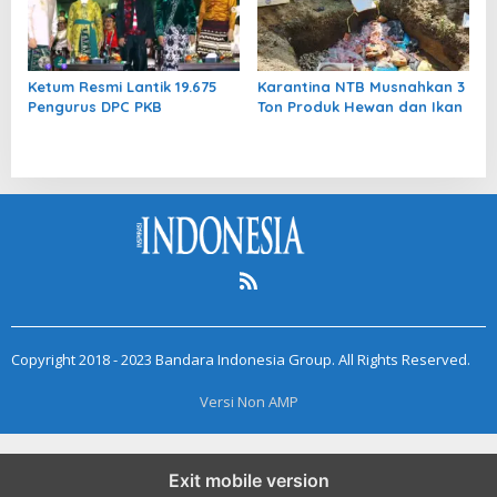
Ketum Resmi Lantik 19.675
Karantina NTB Musnahkan 3
Pengurus DPC PKB
Ton Produk Hewan dan Ikan
Copyright 2018 - 2023 Bandara Indonesia Group. All Rights Reserved.
Versi Non AMP
Exit mobile version