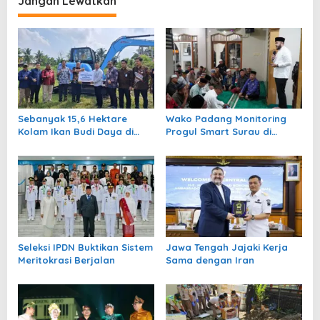
Jangan Lewatkan
a
s
i
p
o
s
Sebanyak 15,6 Hektare
Wako Padang Monitoring
Kolam Ikan Budi Daya di
Progul Smart Surau di
Padang Pariaman Pulih
Masjid
September 2026
Seleksi IPDN Buktikan Sistem
Jawa Tengah Jajaki Kerja
Meritokrasi Berjalan
Sama dengan Iran