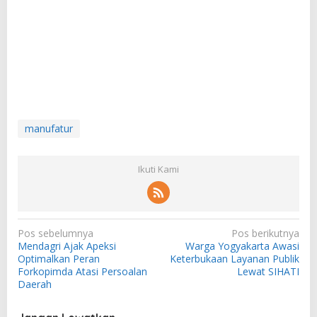
manufatur
Ikuti Kami
N
Pos sebelumnya
Pos berikutnya
Mendagri Ajak Apeksi
Warga Yogyakarta Awasi
a
Optimalkan Peran
Keterbukaan Layanan Publik
v
Forkopimda Atasi Persoalan
Lewat SIHATI
Daerah
i
g