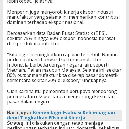
lebih cepat,” jelasnya.
Menperin juga menyoroti kinerja ekspor industri
manufaktur yang selama ini memberikan kontribusi
dominan terhadap ekspor nasional.
Berdasarkan data Badan Pusat Statistik (BPS),
sekitar 75% hingga 80% ekspor Indonesia berasal
dari produk manufaktur.
“Kita ingin meningkatkan capaian tersebut. Namun,
perlu dipahami bahwa struktur manufaktur
Indonesia berbeda dengan negara lain, seperti
Vietnam, Tailan maupun Malaysia. Selama ini, sekitar
80%
output
manufaktur kita diserap pasar domestik,
sementara sekitar 20% di ekspor,” ungkapnya.
Oleh karena itu, pemerintah berupaya mendorong
peningkatan ekspor tanpa mengurangi kekuatan
pasar dalam negeri.
Baca Juga:
Kemendagri Evaluasi Kelembagaan
demi Tingkatkan Efisiensi Kinerja
Strategi ini dilakukan dengan tetap menjaga
perlindungan terhadap industri domestik, sekaligus