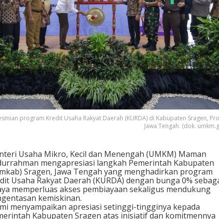
esmian program Kredit Usaha Rakyat Daerah (KURDA) di Kabupaten Sragen, Pro
Jawa Tengah. (dok. umkm.g
teri Usaha Mikro, Kecil dan Menengah (UMKM) Maman
urrahman mengapresiasi langkah Pemerintah Kabupaten
mkab) Sragen, Jawa Tengah yang menghadirkan program
dit Usaha Rakyat Daerah (KURDA) dengan bunga 0% sebag
ya memperluas akses pembiayaan sekaligus mendukung
gentasan kemiskinan.
mi menyampaikan apresiasi setinggi-tingginya kepada
erintah Kabupaten Sragen atas inisiatif dan komitmennya