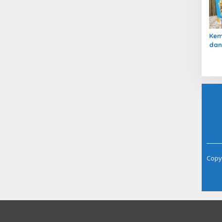
Kem
dan
Aks
Pan
Copyr