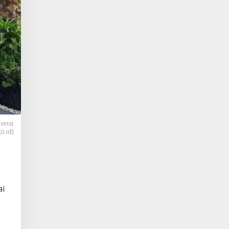
vinsi
o.id)
ai