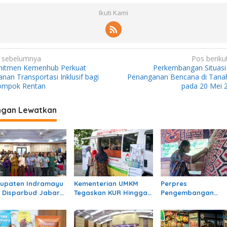
Ikuti Kami
 sebelumnya
Pos beriku
itmen Kemenhub Perkuat
Perkembangan Situasi
nan Transportasi Inklusif bagi
Penanganan Bencana di Tanah
ompok Rentan
pada 20 Mei 
ngan Lewatkan
upaten Indramayu
Kementerian UMKM
Perpres
 Disparbud Jabar
Tegaskan KUR Hingga
Pengembangan
ong Pelaku Ekraf
Rp100 Juta Tanpa
Kewirausahaan Terb
k Kelas Lewat
Agunan Tambahan
Perkuat Ekosistem
ya Kreatif
Wirausaha di Indon