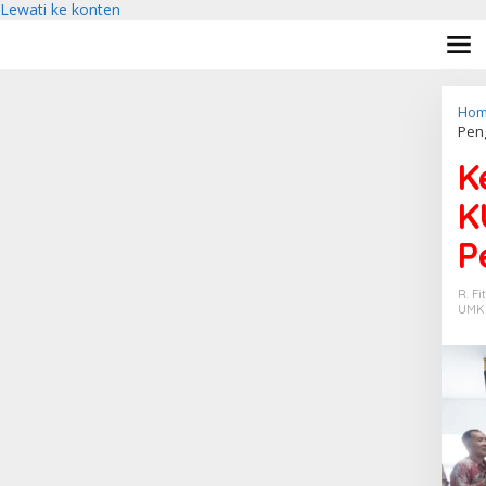
Lewati ke konten
Hom
Pen
K
K
P
R. Fi
UMK