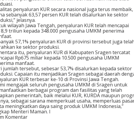
duasi.
alitas penyaluran KUR secara nasional juga terus membaik, 
a sebanyak 63,57 persen KUR telah disalurkan ke sektor
duksi,” jelasnya.
uk wilayah Jawa Tengah, penyaluran KUR telah mencapai
8,9 triliun kepada 348.000 pengusaha UMKM penerima
faat.
anyak 57,1% penyaluran KUR di provinsi tersebut juga tela
rahkan ke sektor produksi.
entara itu, penyaluran KUR di Kabupaten Sragen tercatat
capai Rp675 miliar kepada 10.500 pengusaha UMKM
erima manfaat.
i jumlah tersebut, sebesar 53,7% disalurkan kepada sektor
duksi. Capaian itu menjadikan Sragen sebagai daerah deng
yaluran KUR terbesar ke-10 di Provinsi Jawa Tengah.
mi mengajak seluruh pengusaha UMKM di Sragen untuk
anfaatkan berbagai program dan fasilitas yang telah
iapkan pemerintah, baik melalui KUR, KURDA maupun prog
nnya, sebagai sarana memperkuat usaha, memperluas pasar
ta meningkatkan daya saing produk UMKM Indonesia,”
kap Menteri Maman. I
im Komentar