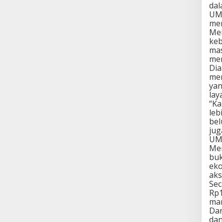
dal
UMK
men
Me
keb
mas
men
Dia
me
yan
lay
“Ka
leb
bel
jug
UMK
Men
buk
ek
ak
Sec
Rp1
man
Dar
dan