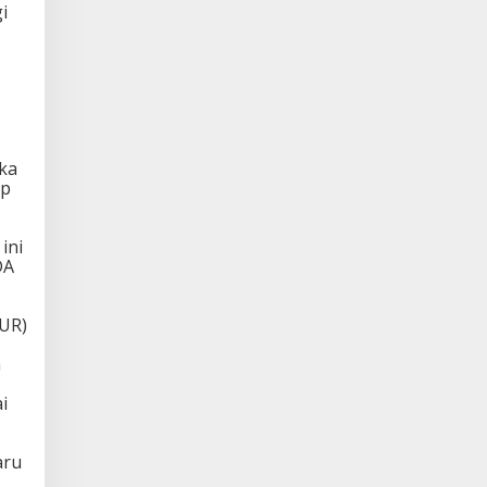
i
ka
ap
ini
DA
UR)
h
i
aru