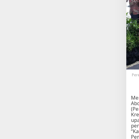
Per
Men
Abd
(Pe
Kre
upa
pen
“Ka
Pem