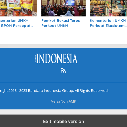
enterian UMKM
Pemkot Bekasi Terus
Kementerian UMKM
 BPOM Percepat
Perkuat UMKM
Perkuat Ekosistem
es Perizinan UMK
Usaha Mikro
gan Olahan
ight 2018 - 2023 Bandara Indonesia Group. All Rights Reserved.
Versi Non AMP
Exit mobile version