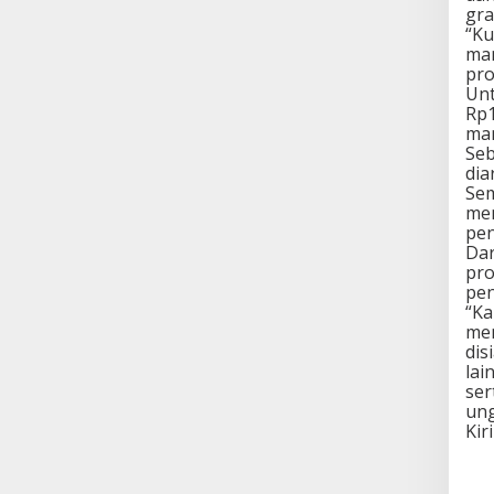
gra
“Ku
man
pro
Unt
Rp1
man
Seb
dia
Sem
men
pen
Dar
pro
pen
“Ka
mem
dis
lai
ser
ung
Kir