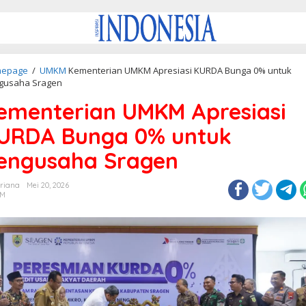
epage
/
UMKM
Kementerian UMKM Apresiasi KURDA Bunga 0% untuk
gusaha Sragen
ementerian UMKM Apresiasi
URDA Bunga 0% untuk
engusaha Sragen
triana
Mei 20, 2026
M