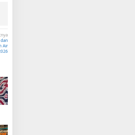
tnya
 dan
 Air
2026
it
esia