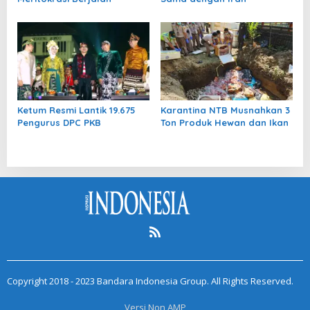
Ketum Resmi Lantik 19.675
Karantina NTB Musnahkan 3
Pengurus DPC PKB
Ton Produk Hewan dan Ikan
Copyright 2018 - 2023 Bandara Indonesia Group. All Rights Reserved.
Versi Non AMP