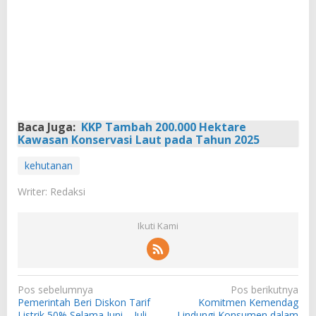
Baca Juga:
KKP Tambah 200.000 Hektare
Kawasan Konservasi Laut pada Tahun 2025
kehutanan
Writer: Redaksi
Ikuti Kami
N
Pos sebelumnya
Pos berikutnya
Pemerintah Beri Diskon Tarif
Komitmen Kemendag
a
Listrik 50% Selama Juni – Juli
Lindungi Konsumen dalam