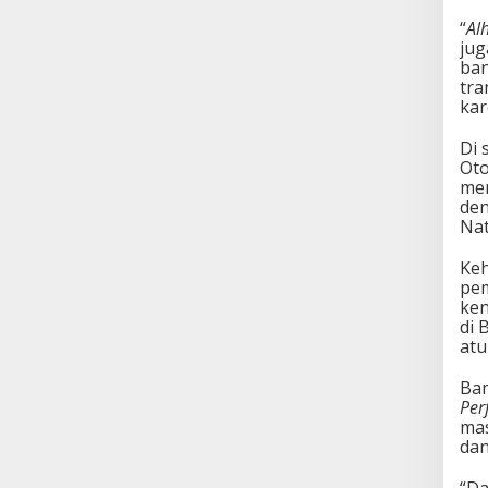
“
Al
jug
ban
tra
kar
Di 
Oto
men
de
Nat
Keh
pem
ken
di 
atu
Bam
Per
mas
dan