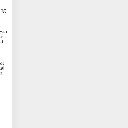
ang
sia
asi
at
at
al
n