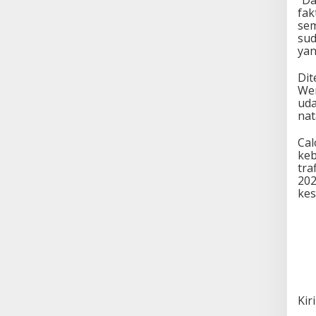
“Da
fak
sem
sud
yan
Dit
Wen
uda
nat
Cal
keb
tra
202
kes
Kir