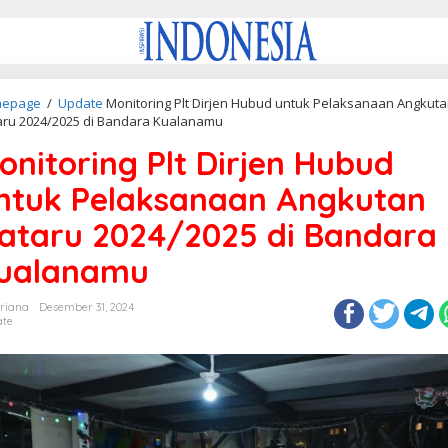
epage
/
Update
Monitoring Plt Dirjen Hubud untuk Pelaksanaan Angkut
aru 2024/2025 di Bandara Kualanamu
onitoring Plt Dirjen Hubud
ntuk Pelaksanaan Angkutan
ataru 2024/2025 di Bandara
ualanamu
triana
Desember 31, 2024
te