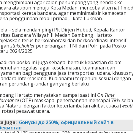
a menghimbau agar calon penumpang yang hendak ke
dara ataupun menuju Kota Medan, mencoba alternatif mo
nsportasi kereta bandara, agar meminimalisir kemacetan
ena penggunaan mobil pribadi,” kata Lukman.
sela – sela mendampingi Plt Dirjen Hubud, Kepala Kantor
ritas Bandara Wilayah II Medan Bambang Hartato
jelaskan terus berkolaborasi dan berkoordinasi intensif
ngan
stakeholder
penerbangan, TNI dan Polri pada Posko
aru 2024/2025.
adiran posko ini juga sebagai bentuk kepastian dalam
enuhan regulasi agar keselamatan, keamanan dan
yamanan bagi pengguna jasa transportasi udara, khususn
Bandara Internasional Kualanamu terpenuhi sesuai dengan
ran perundang-undangan yang berlaku.
bang Hartato menyatakan sampai saat ini
On Time
formance
(OTP) maskapai penerbangan mencapai 78% sela
a Nataru, dengan faktor keterlambatan akibat cuaca (
weat
 rotasi pesawat udara.
a Juga:
бонусы до 250%, официальный сайт в
бекистан