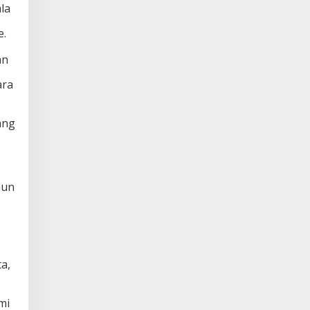
la
e.
an
ara
ang
hun
a,
mi