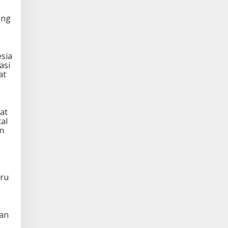
ang
sia
asi
at
at
al
n
aru
nan