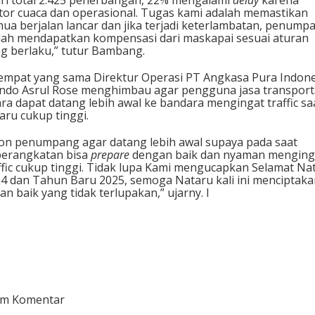
ri total 2.425 penerbangan, 22% mengalami
delay
karena
tor cuaca dan operasional. Tugas kami adalah memastikan
ua berjalan lancar dan jika terjadi keterlambatan, penump
ah mendapatkan kompensasi dari maskapai sesuai aturan
g berlaku,” tutur Bambang.
empat yang sama Direktur Operasi PT Angkasa Pura Indone
do Asrul Rose menghimbau agar pengguna jasa transport
ra dapat datang lebih awal ke bandara mengingat traffic sa
aru cukup tinggi.
on penumpang agar datang lebih awal supaya pada saat
erangkatan bisa
prepare
dengan baik dan nyaman menging
ffic cukup tinggi. Tidak lupa Kami mengucapkan Selamat Nat
4 dan Tahun Baru 2025, semoga Nataru kali ini menciptaka
an baik yang tidak terlupakan,” ujarny. I
im Komentar