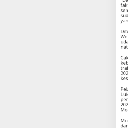
“Da
fak
sem
sud
yan
Dit
Wen
uda
nat
Cal
keb
tra
202
kes
Pel
Luk
pen
202
Med
Mon
dan