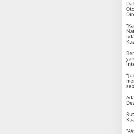
Dal
Oto
Dir
“Ka
Nat
uda
Kua
Ber
yan
Int
“Ju
men
seb
Ada
Des
Rut
Kua
“
Al