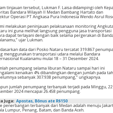
am tinjauan tersebut, Lukman F. Laisa didampingi oleh Kepa
ritas Bandara Wilayah II Medan Bambang Hartato dan
ektur Operasi PT Angkasa Pura Indonesia Wendo Asrul Ros
mi melakukan peninjauan pelaksanaan monitoring Angkut
aru ini guna melihat langsung pengguna jasa transportasi
ra dapat terlayani dengan baik selama pergerakan di Band
lanamu,” ujar Lukman.
dasarkan data dari Posko Nataru tercatat 319.867 penump
g menggunakan transportasi udara melalui Bandara
ernasional Kualanamu mulai 18 – 31 Desember 2024.
mlah penumpang selama liburan Nataru sampai hari ini
galami kenaikan 4% dibandingkan dengan jumlah pada ta
elumnya sebanyak 307.938 penumpang,” ungkapnya.
pun jumlah penumpang terbanyak terjadi pada Minggu, 22
ember 2024 mencapai 26.458 penumpang.
a Juga:
Apostas, Bônus ate R$150
e penerbangan terbanyak dari Medan adalah menuju Jakart
la Lumpur, Penang, Batam, dan Banda Aceh.