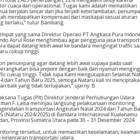
ri total 2.425 penerbangan, 22% mengalami
delay
karena
tor cuaca dan operasional. Tugas kami adalah memastikan
ua berjalan lancar dan jika terjadi keterlambatan, penump
ah mendapatkan kompensasi dari maskapai sesuai aturan
g berlaku,” tutur Bambang.
empat yang sama Direktur Operasi PT Angkasa Pura Indone
do Asrul Rose menghimbau agar pengguna jasa transport
ra dapat datang lebih awal ke bandara mengingat traffic sa
aru cukup tinggi.
on penumpang agar datang lebih awal supaya pada saat
erangkatan bisa
prepare
dengan baik dan nyaman menging
ffic cukup tinggi. Tidak lupa Kami mengucapkan Selamat Nat
4 dan Tahun Baru 2025, semoga Nataru kali ini menciptaka
an baik yang tidak terlupakan,” ujarny. B
aksana Tugas (Plt) Direktur Jenderal Perhubungan Udara
man F. Laisa meninjau langsung pelaksanaan monitoring
gendalian transportasi Angkutan Natal 2024 dan Tahun B
5 (Nataru 2024/2025) di Bandara Internasional Kualanamu
an, Provinsi Sumatra Utara pada 30 – 31 Desember 2024.
itoring tersebut, untuk memastikan keselamatan, keama
 kelancaran transportasi udara.