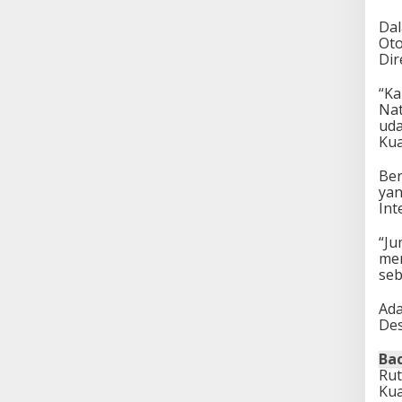
Dal
Oto
Dir
“Ka
Nat
uda
Kua
Ber
yan
Int
“Ju
men
seb
Ada
Des
Bac
Rut
Kua