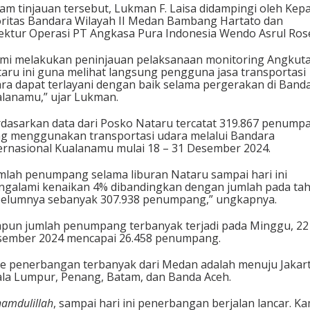
am tinjauan tersebut, Lukman F. Laisa didampingi oleh Kepa
ritas Bandara Wilayah II Medan Bambang Hartato dan
ektur Operasi PT Angkasa Pura Indonesia Wendo Asrul Ros
mi melakukan peninjauan pelaksanaan monitoring Angkut
aru ini guna melihat langsung pengguna jasa transportasi
ra dapat terlayani dengan baik selama pergerakan di Band
lanamu,” ujar Lukman.
dasarkan data dari Posko Nataru tercatat 319.867 penump
g menggunakan transportasi udara melalui Bandara
ernasional Kualanamu mulai 18 – 31 Desember 2024.
mlah penumpang selama liburan Nataru sampai hari ini
galami kenaikan 4% dibandingkan dengan jumlah pada ta
elumnya sebanyak 307.938 penumpang,” ungkapnya.
pun jumlah penumpang terbanyak terjadi pada Minggu, 22
ember 2024 mencapai 26.458 penumpang.
e penerbangan terbanyak dari Medan adalah menuju Jakart
la Lumpur, Penang, Batam, dan Banda Aceh.
hamdulillah
, sampai hari ini penerbangan berjalan lancar. Ka