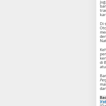
jug
ban
tra
kar
Di 
Oto
men
de
Nat
Keh
pem
ken
di 
atu
Bam
Per
mas
dan
Bac
Уз