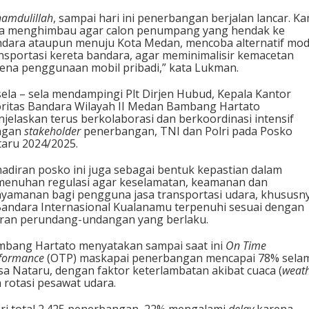
hamdulillah
, sampai hari ini penerbangan berjalan lancar. Ka
a menghimbau agar calon penumpang yang hendak ke
dara ataupun menuju Kota Medan, mencoba alternatif mo
nsportasi kereta bandara, agar meminimalisir kemacetan
ena penggunaan mobil pribadi,” kata Lukman.
sela – sela mendampingi Plt Dirjen Hubud, Kepala Kantor
ritas Bandara Wilayah II Medan Bambang Hartato
jelaskan terus berkolaborasi dan berkoordinasi intensif
ngan
stakeholder
penerbangan, TNI dan Polri pada Posko
aru 2024/2025.
adiran posko ini juga sebagai bentuk kepastian dalam
enuhan regulasi agar keselamatan, keamanan dan
yamanan bagi pengguna jasa transportasi udara, khususn
Bandara Internasional Kualanamu terpenuhi sesuai dengan
ran perundang-undangan yang berlaku.
bang Hartato menyatakan sampai saat ini
On Time
formance
(OTP) maskapai penerbangan mencapai 78% sela
a Nataru, dengan faktor keterlambatan akibat cuaca (
weat
 rotasi pesawat udara.