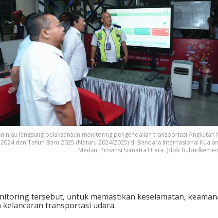
ninjau langsung pelaksanaan monitoring pengendalian transportasi Angkutan 
2024 dan Tahun Baru 2025 (Nataru 2024/2025) di Bandara Internasional Kual
Medan, Provinsi Sumatra Utara. (dok. hubudkeme
itoring tersebut, untuk memastikan keselamatan, keama
 kelancaran transportasi udara.