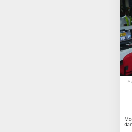
Me
Mon
dan