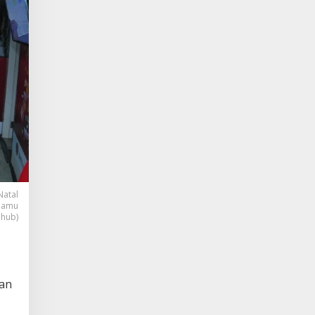
Natal
anamu
nhub)
nan