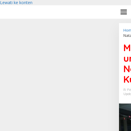
Lewati ke konten
Hom
Nat
M
u
N
K
R. Fi
Upda