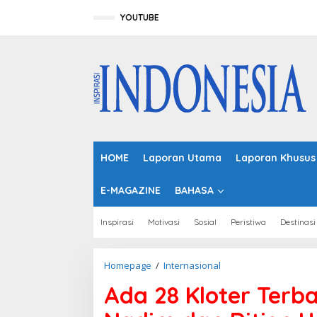
L
e
YOUTUBE
w
a
t
i
k
e
k
o
n
t
HOME
Laporan Utama
Laporan Khusus
e
n
E-MAGAZINE
BAHASA
Inspirasi
Motivasi
Sosial
Peristiwa
Destinasi
Homepage
/
Internasional
A
d
Ada 28 Kloter Terb
a
2
8