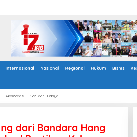
Internasional
Nasional
Regional
Hukum
Bisnis
Ke
Akomodasi
Seni dan Budaya
ang dari Bandara Hang