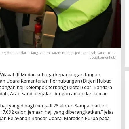
ter) dari Bandara Hang Nadim Batam menuju Jeddah, Arab Saudi. (dok.
hubudkemenhub)
Wilayah II Medan sebagai kepanjangan tangan
gan Udara Kementerian Perhubungan (Ditjen Hubud
ngan haji kelompok terbang (kloter) dari Bandara
h, Arab Saudi berjalan dengan aman dan lancar.
haji yang dibagi menjadi 28 kloter. Sampai hari ini
ri 7.092 calon jemaah haji yang diberangkatkan,” jelas
dan Pelayanan Bandar Udara, Maraden Purba pada