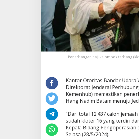
H
a
n
g
N
a
d
i
m
d
a
Penerbangan haji kelompok terbang (klo
n
D
i
t
Kantor Otoritas Bandar Udara 
j
Direktorat Jenderal Perhubun
e
Kemenhub) memastikan penerba
n
Hang Nadim Batam menuju Jedda
H
u
b
“Dari total 12.437 calon jemaah 
u
sudah kloter 16 yang terdiri da
d
Kepala Bidang Pengoperasian 
P
Selasa (28/5/2024).
a