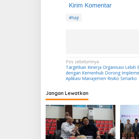
Kirim Komentar
#haji
N
Pos sebelumnya
Targetkan Kinerja Organisasi Lebih 
a
dengan Kemenhub Dorong Impleme
v
Aplikasi Manajemen Risiko Simarko
i
Jangan Lewatkan
g
a
s
i
p