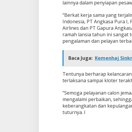
a
lainnya dalam penyiapan pesaw
t
a
“Berkat kerja sama yang terjal
n
Indonesia, PT Angkasa Pura I, 
C
Airlines dan PT Gapura Angkas
a
l
ramah lansia tahun ini sangat
o
pengalaman dan pelayan terbai
n
J
e
Baca Juga:
Kemenhaj Sinkr
m
a
a
Tentunya berharap kelancaran 
h
terlaksana sampai kloter terak
H
a
j
“Semoga pelayanan calon jemaa
i
mengalami perbaikan, sehing
keberangkatan dan kepulangan
tuturnya. I