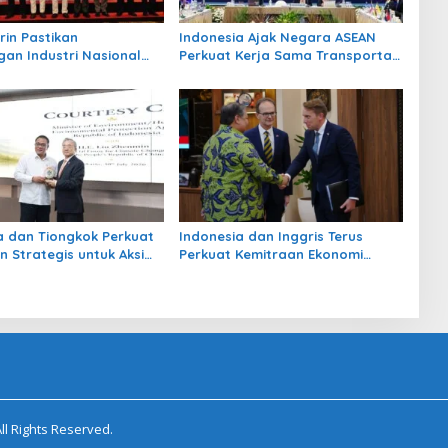
in Pastikan
Indonesia Ajak Negara ASEAN
gan Industri Nasional
Perkuat Kerja Sama Transportasi
i pada BRICS 2026
Darat Hadapi Tantangan Global
a dan Tiongkok Perkuat
Indonesia dan Inggris Terus
n Strategis untuk Aksi
Perkuat Kemitraan Ekonomi
n Pembangunan Hijau
Strategi
ll Rights Reserved.