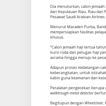
s
t
Dia menuturkan, calon jemaah 
i
dari Kepulauan Riau, Riau dan
k
Pesawat Saudi Arabian Airlines
a
n
Menurut Maraden Purba, Banda
K
e
mempersiapkan fasilitas pelaya
l
khusus.
a
n
“Calon jemaah haji tertua tahun
c
kursi roda dan petugas haji y
a
r
asrama hingga menuju ke pesaw
a
n
Adapun proses kedatangan calo
K
keberangkatan, untuk istirahat
e
kabin guna keamanan dan kes
b
e
r
Peralatan pengecekan berupa
a
walktrough metal detector
berfun
n
g
Begitupun dengan
Wheelchair, 
k