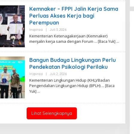
L
I
Kemnaker – FPPI Jalin Kerja Sama
N
A
Perluas Akses Kerja bagi
D
Perempuan
I
A
Inspirasi
|
Juli 3, 2026
O
L
Kementerian Ketenagakerjaan (Kemnaker)
E
menjalin kerja sama dengan Forum
… [Baca Yuk]
H
R
.
F
Bangun Budaya Lingkungan Perlu
I
T
Pendekatan Psikologi Perilaku
R
I
Inspirasi
|
Juli 2, 2026
O
A
L
Kementerian Lingkungan Hidup (KHL)/Badan
N
E
A
Pengendalian Lingkungan Hidup (BPLH)
… [Baca
H
R
Yuk]
.
F
I
T
R
Lihat Selengkapnya
I
A
N
A