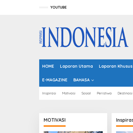
L
e
YOUTUBE
w
a
t
i
k
e
k
o
n
t
HOME
Laporan Utama
Laporan Khusus
e
n
E-MAGAZINE
BAHASA
Inspirasi
Motivasi
Sosial
Peristiwa
Destinasi
MOTIVASI
Inspiras