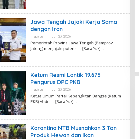
J
O
N
G
G
Jawa Tengah Jajaki Kerja Sama
I
A
dengan Iran
B
I
Inspirasi
|
Juli 23, 2026
O
A
L
Pemerintah Provinsi Jawa Tengah (Pemprov
L
E
Jateng) menjajaki potensi
… [Baca Yuk]
D
H
O
R
.
F
I
T
Ketum Resmi Lantik 19.675
R
I
Pengurus DPC PKB
A
N
Inspirasi
|
Juli 23, 2026
O
A
L
Ketua Umum Partai Kebangkitan Bangsa (Ketum
E
PKB) Abdul
… [Baca Yuk]
H
K
A
N
A
F
Karantina NTB Musnahkan 3 Ton
I
T
Produk Hewan dan Ikan
R