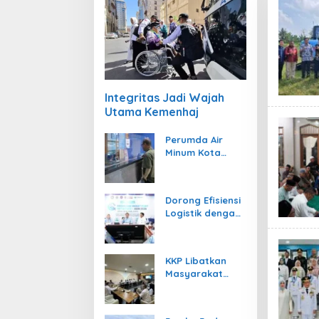
Integritas Jadi Wajah
Utama Kemenhaj
Perumda Air
Minum Kota
Padang Berikan
Diskon Khusus
Rp357.000
Dorong Efisiensi
Logistik dengan
Kemenhub
Dukung Penuh
GSPI ASRI 2026
KKP Libatkan
Masyarakat
Adat Kelola
Ruang Laut