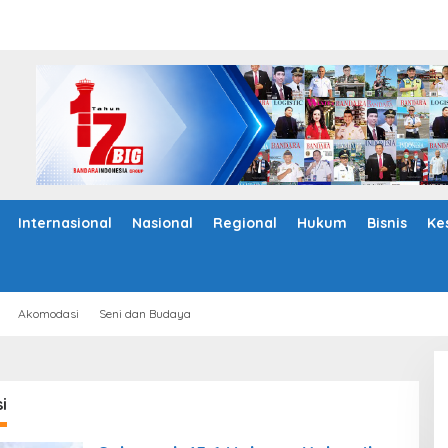
Internasional
Nasional
Regional
Hukum
Bisnis
Ke
Akomodasi
Seni dan Budaya
i