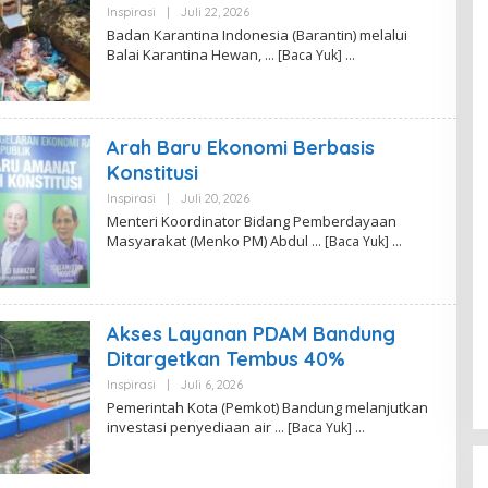
I
Inspirasi
|
Juli 22, 2026
O
A
L
Badan Karantina Indonesia (Barantin) melalui
E
Balai Karantina Hewan,
… [Baca Yuk]
H
R
.
F
I
T
Arah Baru Ekonomi Berbasis
R
I
Konstitusi
A
N
Inspirasi
|
Juli 20, 2026
O
A
L
Menteri Koordinator Bidang Pemberdayaan
E
Masyarakat (Menko PM) Abdul
… [Baca Yuk]
H
R
.
F
I
T
Akses Layanan PDAM Bandung
R
I
Ditargetkan Tembus 40%
A
N
Inspirasi
|
Juli 6, 2026
O
A
L
Pemerintah Kota (Pemkot) Bandung melanjutkan
E
investasi penyediaan air
… [Baca Yuk]
H
M
A
U