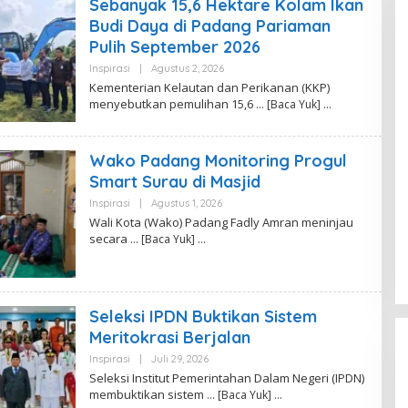
Sebanyak 15,6 Hektare Kolam Ikan
Budi Daya di Padang Pariaman
Pulih September 2026
Inspirasi
|
Agustus 2, 2026
O
L
Kementerian Kelautan dan Perikanan (KKP)
E
menyebutkan pemulihan 15,6
… [Baca Yuk]
H
R
E
D
Wako Padang Monitoring Progul
A
K
Smart Surau di Masjid
S
I
Inspirasi
|
Agustus 1, 2026
O
L
Wali Kota (Wako) Padang Fadly Amran meninjau
E
secara
… [Baca Yuk]
H
M
A
U
L
I
Seleksi IPDN Buktikan Sistem
N
A
Meritokrasi Berjalan
D
I
Inspirasi
|
Juli 29, 2026
O
A
L
Seleksi Institut Pemerintahan Dalam Negeri (IPDN)
E
membuktikan sistem
… [Baca Yuk]
H