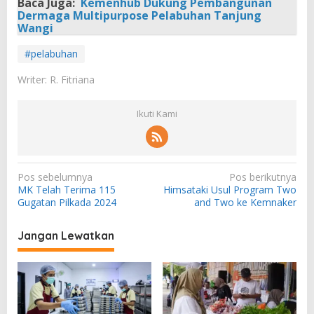
Baca Juga:
Kemenhub Dukung Pembangunan
Dermaga Multipurpose Pelabuhan Tanjung
Wangi
#pelabuhan
Writer: R. Fitriana
Ikuti Kami
N
Pos sebelumnya
Pos berikutnya
MK Telah Terima 115
Himsataki Usul Program Two
a
Gugatan Pilkada 2024
and Two ke Kemnaker
v
i
Jangan Lewatkan
g
a
s
i