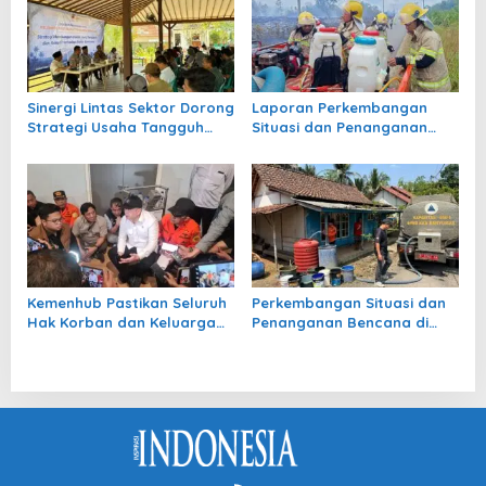
Sinergi Lintas Sektor Dorong
Laporan Perkembangan
Strategi Usaha Tangguh
Situasi dan Penanganan
dan Adaptif Pascabencana
Bencana di Tanah Air per 3
NTB
Agustus 2026
Kemenhub Pastikan Seluruh
Perkembangan Situasi dan
Hak Korban dan Keluarga
Penanganan Bencana di
Korban KMP Mutiara
Tanah Air per 2 Agustus
Sentosa II Terpenuhi
2026