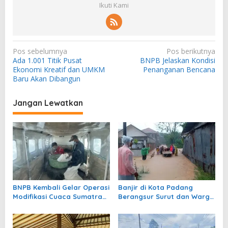
Ikuti Kami
N
Pos sebelumnya
Pos berikutnya
Ada 1.001 Titik Pusat
BNPB Jelaskan Kondisi
a
Ekonomi Kreatif dan UMKM
Penanganan Bencana
v
Baru Akan Dibangun
i
Jangan Lewatkan
g
a
s
i
p
o
BNPB Kembali Gelar Operasi
Banjir di Kota Padang
s
Modifikasi Cuaca Sumatra
Berangsur Surut dan Warga
Selatan
Mulai Bersihkan Rumah