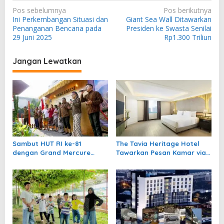
N
Pos sebelumnya
Pos berikutnya
Ini Perkembangan Situasi dan
Giant Sea Wall Ditawarkan
a
Penanganan Bencana pada
Presiden ke Swasta Senilai
v
29 Juni 2025
Rp1.300 Triliun
i
Jangan Lewatkan
g
a
s
i
p
o
Sambut HUT RI ke-81
The Tavia Heritage Hotel
s
dengan Grand Mercure
Tawarkan Pesan Kamar via
Malang Mirama Gelar
Website Resmi Diskon 40%
Opening Ceremony
Olimpiade Agustusan 2026