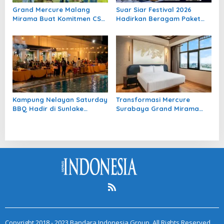
Grand Mercure Malang
Suar Siar Festival 2026
Mirama Buat Komitmen CSR
Hadirkan Beragam Paket
Berkelanjutan Bersama
VIP dan Bundling Eksklusif
Anak Asuh
Kampung Nelayan Saturday
Transformasi Mercure
BBQ Hadir di Sunlake
Surabaya Grand Mirama
Waterfront Resort &
untuk Destinasi Utama Bisnis
Convention
dan Liburan Pusat Kota
Copyright 2018 - 2023 Bandara Indonesia Group. All Rights Reserved.