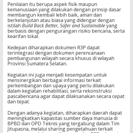
Penilaian itu berupa aspek fisik maupun
kemanusiaan yang dilakukan dengan prinsip dasar
membangun kembali lebih baik, aman dan
berkelanjutan atau biasa yang didengar dengan
istilah
Build
B
ack
B
etter,
S
afer and
S
ustainable
yang
berbasis dengan pengurangan risiko bencana, serta
kearifan lokal.
Kedepan diharapkan dokumen R3P dapat
terintegrasi dengan dokumen perencanaan
pembangunan wilayah secara khusus di wilayah
Provinsi Sumatera Selatan.
Kegiatan ini juga menjadi kesempatan untuk
mensinergikan berbagai informasi terkait
perkembangan dan upaya yang perlu dilakukan
dalam kegiatan rehabilitasi, serta rekonstruksi
pascabencana agar dapat dilaksanakan secara cepat
dan tepat.
Dengan adanya kegiatan, diharapkan daerah dapat
meningkatkan kapasitas sumber daya manusia di
BPBD dan OPD Teknis yang tergabung dalam Tim
Jitupasna, melalui sharing pengetahuan terkait