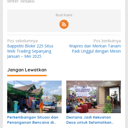
Writer: Redaksi
Ikuti Kami
N
Pos sebelumnya
Pos berikutnya
Bappebti Blokir 225 Situs
Wapres dan Mentan Tanam
a
Web Trading Sepanjang
Padi Unggul dengan Mesin
v
Januari – Mei 2025
i
Jangan Lewatkan
g
a
s
i
p
o
Perkembangan Situasi dan
Destana Jadi Kekuatan
s
Penanganan Bencana di
Desa untuk Selamatkan
Tanah Air 6 Agustus 2026
Nyawa