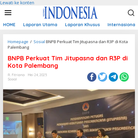
Lewati ke konten
HOME
Laporan Utama
Laporan Khusus
Internasional
Homepage
/
Sosial
BNPB Perkuat Tim Jitupasna dan R3P di Kota
Palembang
BNPB Perkuat Tim Jitupasna dan R3P di
Kota Palembang
R. Fitriana
Mei 24, 2025
Sosial