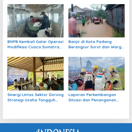
BNPB Kembali Gelar Operasi
Banjir di Kota Padang
Modifikasi Cuaca Sumatra
Berangsur Surut dan Warga
Selatan
Mulai Bersihkan Rumah
Sinergi Lintas Sektor Dorong
Laporan Perkembangan
Strategi Usaha Tangguh
Situasi dan Penanganan
dan Adaptif Pascabencana
Bencana di Tanah Air per 3
NTB
Agustus 2026