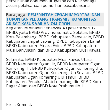
penyusunan dokumen Jitupasna dan R3P sebagai
acuan pelaksanaan pemulihan pascabencana.
Baca Juga:
PEMERINTAH CEGAH IMPORTASI DAN
TURUNKAN PELUANG TRANSMISI KOMUNITAS
AKIBAT KASUS VARIAN OMICRON
Kegiatan ini dihadiri sebanyak 40 peserta dari 17
BPBD, yaitu BPBD Provinsi Sumatra Selatan, BPBD
Kota Palembang, BPBD Kabupaten Banyuasin, BPBD
Kabupaten Empat Lawang, BPBD Kabupaten Lahat,
BPBD Kabupaten Muara Enim, BPBD Kabupaten
Musi Banyuasin, dan BPBD Kabupaten Musi Rawas.
Selain itu, BPBD Kabupaten Musi Rawas Utara,
BPBD Kabupaten Ogan Ilir, BPBD Kabupaten Ogan
Komering Ilir, BPBD Kabupaten Ogan Komering Ulu,
BPBD Kabupaten Ogan Komering Ulu Selatan, BPBD
Kabupaten Ogan Komering Ulu Timur, BPBD
Kabupaten Penukai Abab Lematang Ilir, BPBD Kota
Pagar Alam, dan BPBD Kota Prabumulih. I
Kirim Komentar