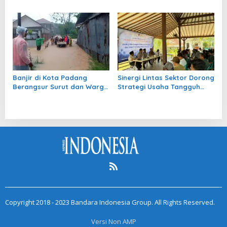
Nyawa
Selatan
Banjir di Kota Padang
Sinergi Lintas Sektor Dorong
Berangsur Surut dan Warga
Strategi Usaha Tangguh
Mulai Bersihkan Rumah
dan Adaptif Pascabencana
NTB
Copyright 2018 - 2023 Bandara Indonesia Group. All Rights Reserved.
Versi Non AMP