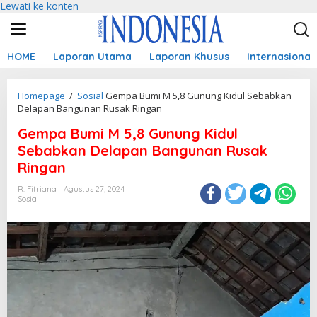
Lewati ke konten
HOME
Laporan Utama
Laporan Khusus
Internasional
Homepage
/
Sosial
Gempa Bumi M 5,8 Gunung Kidul Sebabkan
Delapan Bangunan Rusak Ringan
Gempa Bumi M 5,8 Gunung Kidul
Sebabkan Delapan Bangunan Rusak
Ringan
R. Fitriana
Agustus 27, 2024
Sosial