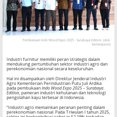
Pembukaan Indo Wood Expo 2025 - Surabaya Edition. (dok.
kemenperin)
Industri furnitur memiliki peran strategis dalam
mendukung pertumbuhan sektor industri agro dan
perekonomian nasional secara keseluruhan.
Hal ini disampaikan oleh Direktur Jenderal Industri
Agro Kementerian Perindustrian Putu Juli Ardika
pada pembukaan
Indo Wood Expo 2025 – Surabaya
Edition
, pameran industri kehutanan dan teknologi
pengolahan kayu terbesar di Indonesia.
“Industri agro memainkan peranan penting dalam
perekonomian nasional. Pada Triwulan I tahun 2025,
sektor ini berkontribusi sebesar 52,19% terhadap