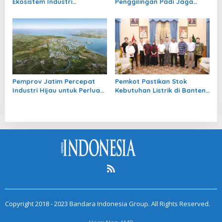
Ekosistem Industri
Penggilingan Padi Jaga
Pendukung Gaya Hidup Aktif
Kualitas Beras
dan Sehat
Pemprov Jatim Percepat
Pemkot Pastikan Stok
Industri Hijau untuk Perluas
Kebutuhan Listrik di Banten
Daya Saing Ekspor
Melimpah
Copyright 2018 - 2023 Bandara Indonesia Group. All Rights Reserved.