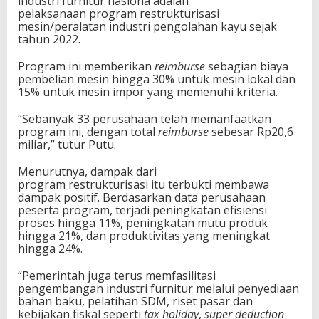
industri furnitur nasiona adalah
pelaksanaan program restrukturisasi
mesin/peralatan industri pengolahan kayu sejak
tahun 2022.
Program ini memberikan
reimburse
sebagian biaya
pembelian mesin hingga 30% untuk mesin lokal dan
15% untuk mesin impor yang memenuhi kriteria.
“Sebanyak 33 perusahaan telah memanfaatkan
program ini, dengan total
reimburse
sebesar Rp20,6
miliar,” tutur Putu.
Menurutnya, dampak dari
program restrukturisasi itu terbukti membawa
dampak positif. Berdasarkan data perusahaan
peserta program, terjadi peningkatan efisiensi
proses hingga 11%, peningkatan mutu produk
hingga 21%, dan produktivitas yang meningkat
hingga 24%.
“Pemerintah juga terus memfasilitasi
pengembangan industri furnitur melalui penyediaan
bahan baku, pelatihan SDM, riset pasar dan
kebijakan fiskal seperti
tax holiday
,
super deduction