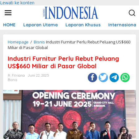
Lewati ke konten
HOME
Laporan Utama
Laporan Khusus
Internasional
Homepage
/
Bisnis
Industri Furnitur Perlu Rebut Peluang US$660
Miliar di Pasar Global
Industri Furnitur Perlu Rebut Peluang
US$660 Miliar di Pasar Global
R. Fitriana
Juni 22, 2025
Bisnis