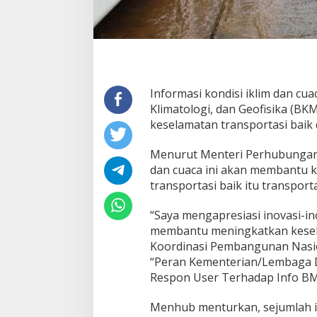
I
N
G
K
A
T
K
A
Informasi kondisi iklim dan cu
N
Klimatologi, dan Geofisika (B
K
keselamatan transportasi baik 
E
S
Menurut Menteri Perhubungan (
E
L
dan cuaca ini akan membantu 
A
transportasi baik itu transpor
M
A
“Saya mengapresiasi inovasi-i
T
membantu meningkatkan keselam
A
N
Koordinasi Pembangunan Nasio
T
“Peran Kementerian/Lembaga 
R
Respon User Terhadap Info BMK
A
N
Menhub menturkan, sejumlah ino
S