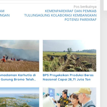
Pos berikutnya
AM
KEMENPAREKRAF DAN PEMKAB
ANGAN
TULUNGAGUNG KOLABORASI KEMBANGKAN
POTENSI PAREKRAF
emadaman Karhutla di
BPS Proyeksikan Produksi Beras
 Gunung Bromo Telah
Nasional Capai 28,71 Juta Ton
n