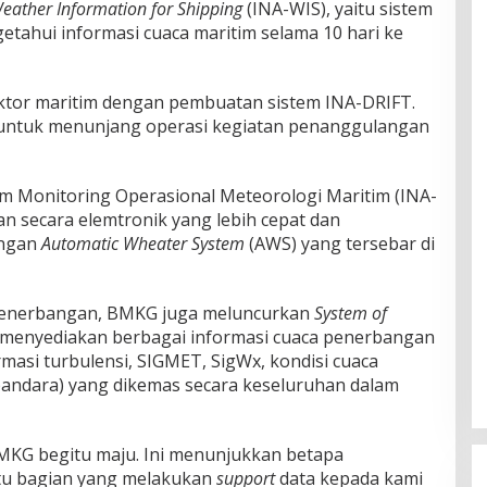
eather Information for Shipping
(INA-WIS), yaitu sistem
etahui informasi cuaca maritim selama 10 hari ke
sektor maritim dengan pembuatan sistem INA-DRIFT.
n untuk menunjang operasi kegiatan penanggulangan
tem Monitoring Operasional Meteorologi Maritim (INA-
n secara elemtronik yang lebih cepat dan
ingan
Automatic Wheater System
(AWS) yang tersebar di
r penerbangan, BMKG juga meluncurkan
System of
 menyediakan berbagai informasi cuaca penerbangan
formasi turbulensi, SIGMET, SigWx, kondisi cuaca
bandara) yang dikemas secara keseluruhan dalam
BMKG begitu maju. Ini menunjukkan betapa
tu bagian yang melakukan
support
data kepada kami