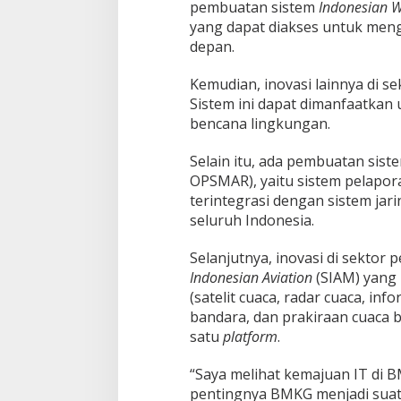
P
pembuatan sistem
Indonesian W
O
yang dapat diakses untuk meng
R
depan.
T
A
Kemudian, inovasi lainnya di 
S
I
Sistem ini dapat dimanfaatka
bencana lingkungan.
Selain itu, ada pembuatan sis
OPSMAR), yaitu sistem pelapora
terintegrasi dengan sistem jar
seluruh Indonesia.
Selanjutnya, inovasi di sekto
Indonesian Aviation
(SIAM) yang
(satelit cuaca, radar cuaca, in
bandara, dan prakiraan cuaca 
satu
platform
.
“Saya melihat kemajuan IT di 
pentingnya BMKG menjadi sua