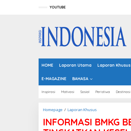
L
e
YOUTUBE
w
a
t
i
k
e
k
o
n
t
HOME
Laporan Utama
Laporan Khusus
e
n
E-MAGAZINE
BAHASA
Inspirasi
Motivasi
Sosial
Peristiwa
Destinasi
Homepage
/
Laporan Khusus
I
N
INFORMASI BMKG B
F
O
R