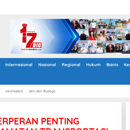
Internasional
Nasional
Regional
Hukum
Bisnis
Ke
Akomodasi
Seni dan Budaya
ERPERAN PENTING