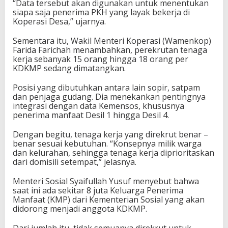
“Data tersebut akan digunakan untuk menentukan
siapa saja penerima PKH yang layak bekerja di
Koperasi Desa,” ujarnya.
Sementara itu, Wakil Menteri Koperasi (Wamenkop)
Farida Farichah menambahkan, perekrutan tenaga
kerja sebanyak 15 orang hingga 18 orang per
KDKMP sedang dimatangkan.
Posisi yang dibutuhkan antara lain sopir, satpam
dan penjaga gudang. Dia menekankan pentingnya
integrasi dengan data Kemensos, khususnya
penerima manfaat Desil 1 hingga Desil 4.
Dengan begitu, tenaga kerja yang direkrut benar –
benar sesuai kebutuhan. “Konsepnya milik warga
dan kelurahan, sehingga tenaga kerja diprioritaskan
dari domisili setempat,” jelasnya.
Menteri Sosial Syaifullah Yusuf menyebut bahwa
saat ini ada sekitar 8 juta Keluarga Penerima
Manfaat (KMP) dari Kementerian Sosial yang akan
didorong menjadi anggota KDKMP.
Dari jumlah itu, tidak semuanya direkrut untuk