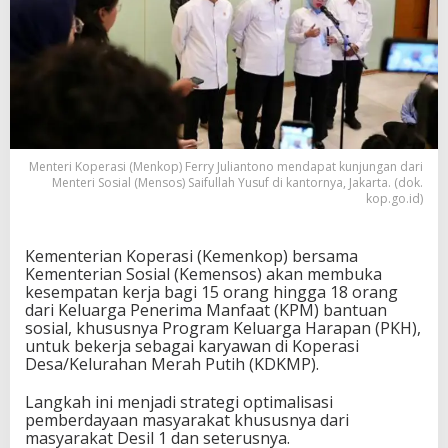
Menteri Koperasi (Menkop) Ferry Juliantono mendapat kunjungan dari
Menteri Sosial (Mensos) Saifullah Yusuf di kantornya, Jakarta. (dok.
kop.go.id)
Kementerian Koperasi (Kemenkop) bersama
Kementerian Sosial (Kemensos) akan membuka
kesempatan kerja bagi 15 orang hingga 18 orang
dari Keluarga Penerima Manfaat (KPM) bantuan
sosial, khususnya Program Keluarga Harapan (PKH),
untuk bekerja sebagai karyawan di Koperasi
Desa/Kelurahan Merah Putih (KDKMP).
Langkah ini menjadi strategi optimalisasi
pemberdayaan masyarakat khususnya dari
masyarakat Desil 1 dan seterusnya.