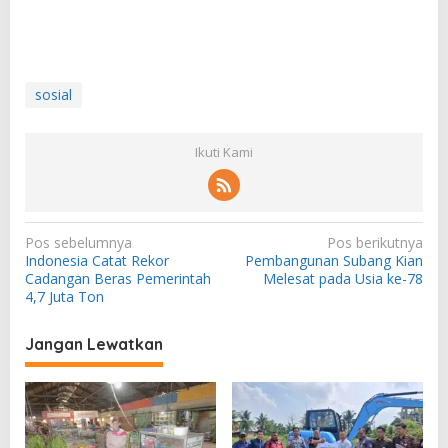
sosial
Ikuti Kami
N
Pos sebelumnya
Pos berikutnya
Indonesia Catat Rekor
Pembangunan Subang Kian
a
Cadangan Beras Pemerintah
Melesat pada Usia ke-78
v
4,7 Juta Ton
i
Jangan Lewatkan
g
a
s
i