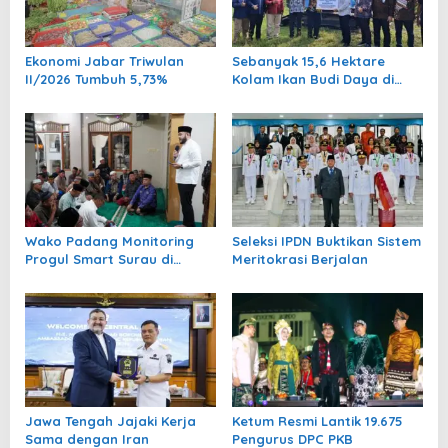
p
o
Ekonomi Jabar Triwulan
Sebanyak 15,6 Hektare
s
II/2026 Tumbuh 5,73%
Kolam Ikan Budi Daya di
Padang Pariaman Pulih
September 2026
Wako Padang Monitoring
Seleksi IPDN Buktikan Sistem
Progul Smart Surau di
Meritokrasi Berjalan
Masjid
Jawa Tengah Jajaki Kerja
Ketum Resmi Lantik 19.675
Sama dengan Iran
Pengurus DPC PKB