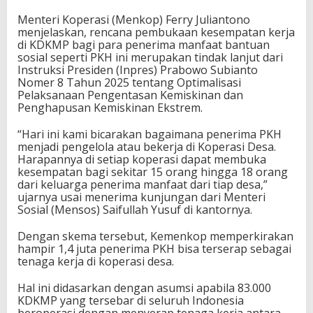
Menteri Koperasi (Menkop) Ferry Juliantono
menjelaskan, rencana pembukaan kesempatan kerja
di KDKMP bagi para penerima manfaat bantuan
sosial seperti PKH ini merupakan tindak lanjut dari
Instruksi Presiden (Inpres) Prabowo Subianto
Nomer 8 Tahun 2025 tentang Optimalisasi
Pelaksanaan Pengentasan Kemiskinan dan
Penghapusan Kemiskinan Ekstrem.
“Hari ini kami bicarakan bagaimana penerima PKH
menjadi pengelola atau bekerja di Koperasi Desa.
Harapannya di setiap koperasi dapat membuka
kesempatan bagi sekitar 15 orang hingga 18 orang
dari keluarga penerima manfaat dari tiap desa,”
ujarnya usai menerima kunjungan dari Menteri
Sosial (Mensos) Saifullah Yusuf di kantornya.
Dengan skema tersebut, Kemenkop memperkirakan
hampir 1,4 juta penerima PKH bisa terserap sebagai
tenaga kerja di koperasi desa.
Hal ini didasarkan dengan asumsi apabila 83.000
KDKMP yang tersebar di seluruh Indonesia
beroperasi dengan menyerap tenaga kerja antara