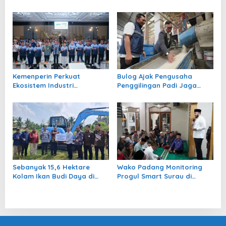
Unggulan Garut
KKP di Batam
Kemenperin Perkuat
Bulog Ajak Pengusaha
Ekosistem Industri
Penggilingan Padi Jaga
Pendukung Gaya Hidup Aktif
Kualitas Beras
dan Sehat
Sebanyak 15,6 Hektare
Wako Padang Monitoring
Kolam Ikan Budi Daya di
Progul Smart Surau di
Padang Pariaman Pulih
Masjid
September 2026