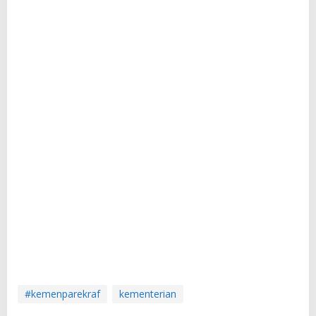
#kemenparekraf
kementerian