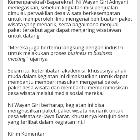
Kemenparekraf/Baparekraf, Ni Wayan Giri Adnyani
menegaskan, sebelum kegiatan misi penjualan
dimulai, perwakilan desa wisata berkesempatan
untuk memperoleh ilmu mengenai pembuatan paket
wisata yang menarik, serta bagaimana menjual
paket tersebut agar dapat menjaring wisatawan
untuk datang.
“Mereka juga bertemu langsung dengan industri
untuk melakukan proses
business to business
meeting
,” ujarnya.
Selain itu, keterlibatan akademisi, khususnya anak
muda dalam kegiatan ini dimaksudkan untuk dapat
membantu memberi masukan mengenai paket-
paket desa wisata dan membantu mempromosikan
desa wisata melalui media sosial mereka.
Ni Wayan Giri berharap, kegiatan ini bisa
menghasilkan paket-paket wisata menarik untuk
desa wisata se-Jawa Barat, khususnya ketujuh desa
yang terlibat dalam kegiatan ini. I
Kirim Komentar