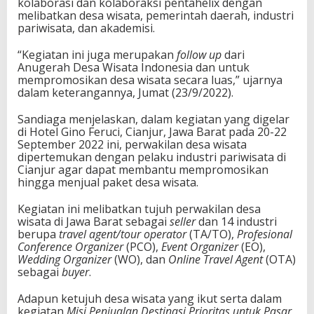
kolaborasi dan kolaboraksi pentahelix dengan
melibatkan desa wisata, pemerintah daerah, industri
pariwisata, dan akademisi.
“Kegiatan ini juga merupakan
follow up
dari
Anugerah Desa Wisata Indonesia dan untuk
mempromosikan desa wisata secara luas,” ujarnya
dalam keterangannya, Jumat (23/9/2022).
Sandiaga menjelaskan, dalam kegiatan yang digelar
di Hotel Gino Feruci, Cianjur, Jawa Barat pada 20-22
September 2022 ini, perwakilan desa wisata
dipertemukan dengan pelaku industri pariwisata di
Cianjur agar dapat membantu mempromosikan
hingga menjual paket desa wisata.
Kegiatan ini melibatkan tujuh perwakilan desa
wisata di Jawa Barat sebagai
seller
dan 14 industri
berupa
travel agent/tour operator
(TA/TO),
Profesional
Conference Organizer
(PCO),
Event Organizer
(EO),
Wedding Organizer
(WO), dan
Online Travel Agent
(OTA)
sebagai
buyer
.
Adapun ketujuh desa wisata yang ikut serta dalam
kegiatan
Misi Penjualan Destinasi Prioritas untuk Pasar