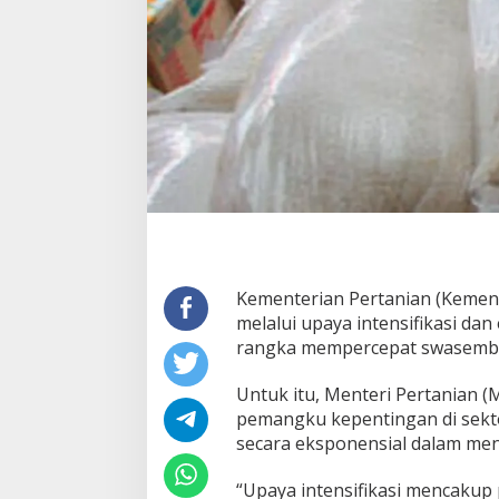
u
n
a
P
e
r
c
e
p
a
t
S
w
a
s
Kementerian Pertanian (Kemen
e
melalui upaya intensifikasi da
m
b
rangka mempercepat swasemba
a
d
Untuk itu, Menteri Pertanian 
a
pemangku kepentingan di sekt
G
secara eksponensial dalam men
u
l
a
“Upaya intensifikasi mencakup