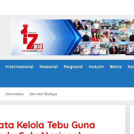
Internasional
Nasional
Regional
Hukum
Bisnis
Ke
Akomodasi
Seni dan Budaya
ata Kelola Tebu Guna