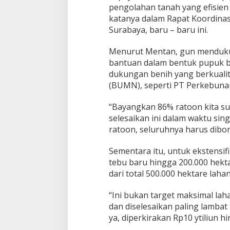
N
pengolahan tanah yang efisien
a
katanya dalam Rapat Koordinas
s
Surabaya, baru – baru ini.
i
o
n
Menurut Mentan, gun mendukun
a
bantuan dalam bentuk pupuk be
l
dukungan benih yang berkualit
(BUMN), seperti PT Perkebuna
“Bayangkan 86% ratoon kita sud
selesaikan ini dalam waktu sing
ratoon, seluruhnya harus dibong
Sementara itu, untuk ekstensif
tebu baru hingga 200.000 hekt
dari total 500.000 hektare lah
“Ini bukan target maksimal lahan
dan diselesaikan paling lamba
ya, diperkirakan Rp10 ytiliun hi