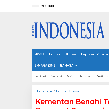
L
e
YOUTUBE
w
a
t
i
k
e
k
o
n
t
HOME
Laporan Utama
Laporan Khusus
e
n
E-MAGAZINE
BAHASA
Inspirasi
Motivasi
Sosial
Peristiwa
Destinasi
Homepage
/
Laporan Utama
K
e
Kementan Benahi T
m
e
n