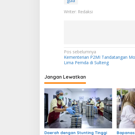
gula
Writer: Redaksi
N
Pos sebelumnya
Kementerian P2MI Tandatangan M
a
Lima Pemda di Sulteng
v
i
Jangan Lewatkan
g
a
s
i
p
o
Daerah dengan Stunting Tinggi
Bapanas 