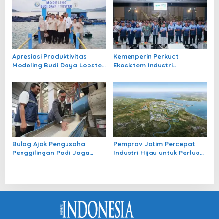
Apresiasi Produktivitas
Kemenperin Perkuat
Modeling Budi Daya Lobster
Ekosistem Industri
KKP di Batam
Pendukung Gaya Hidup Aktif
dan Sehat
Bulog Ajak Pengusaha
Pemprov Jatim Percepat
Penggilingan Padi Jaga
Industri Hijau untuk Perluas
Kualitas Beras
Daya Saing Ekspor