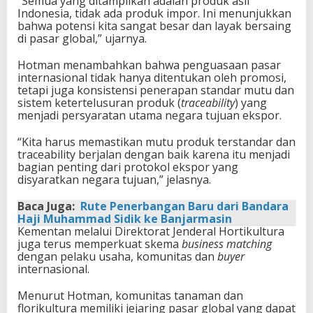
“Semua yang ditampilkan adalah produk asli
Indonesia, tidak ada produk impor. Ini menunjukkan
bahwa potensi kita sangat besar dan layak bersaing
di pasar global,” ujarnya.
Hotman menambahkan bahwa penguasaan pasar
internasional tidak hanya ditentukan oleh promosi,
tetapi juga konsistensi penerapan standar mutu dan
sistem ketertelusuran produk (
traceability
) yang
menjadi persyaratan utama negara tujuan ekspor.
“Kita harus memastikan mutu produk terstandar dan
traceability berjalan dengan baik karena itu menjadi
bagian penting dari protokol ekspor yang
disyaratkan negara tujuan,” jelasnya.
Baca Juga:
Rute Penerbangan Baru dari Bandara
Haji Muhammad Sidik ke Banjarmasin
Kementan melalui Direktorat Jenderal Hortikultura
juga terus memperkuat skema
business matching
dengan pelaku usaha, komunitas dan
buyer
internasional.
Menurut Hotman, komunitas tanaman dan
florikultura memiliki jejaring pasar global yang dapat