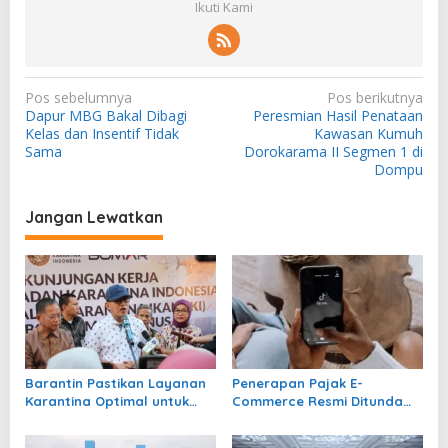
Ikuti Kami
N
Pos sebelumnya
Pos berikutnya
Dapur MBG Bakal Dibagi
Peresmian Hasil Penataan
a
Kelas dan Insentif Tidak
Kawasan Kumuh
v
Sama
Dorokarama II Segmen 1 di
Dompu
i
g
Jangan Lewatkan
a
s
i
p
o
s
Barantin Pastikan Layanan
Penerapan Pajak E-
Karantina Optimal untuk
Commerce Resmi Ditunda
Ekspor Udang
hingga 31 Oktober 2026