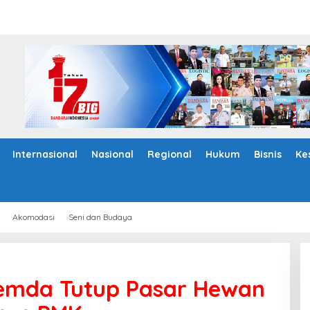
Internasional
Nasional
Regional
Hukum
Bisnis
Ke
Akomodasi
Seni dan Budaya
emda Tutup Pasar Hewan