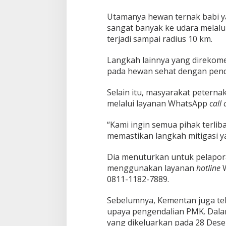
Utamanya hewan ternak babi y
sangat banyak ke udara melalui
terjadi sampai radius 10 km.
Langkah lainnya yang direkom
pada hewan sehat dengan pende
Selain itu, masyarakat petern
melalui layanan WhatsApp
call 
“Kami ingin semua pihak terlib
memastikan langkah mitigasi ya
Dia menuturkan untuk pelapora
menggunakan layanan
hotline
W
0811-1182-7889.
Sebelumnya, Kementan juga t
upaya pengendalian PMK. Dala
yang dikeluarkan pada 28 Des