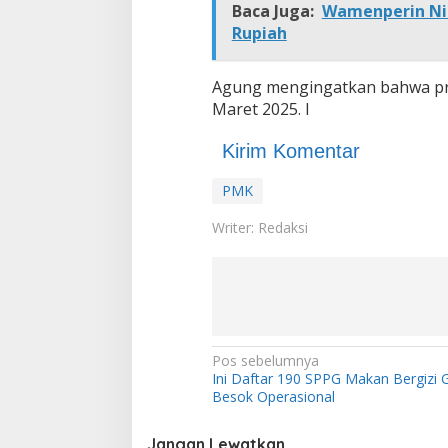
Baca Juga:
Wamenperin Nil
Rupiah
Agung mengingatkan bahwa pr
Maret 2025. I
Kirim Komentar
PMK
Writer: Redaksi
N
Pos sebelumnya
Ini Daftar 190 SPPG Makan Bergizi G
a
Besok Operasional
v
Jangan Lewatkan