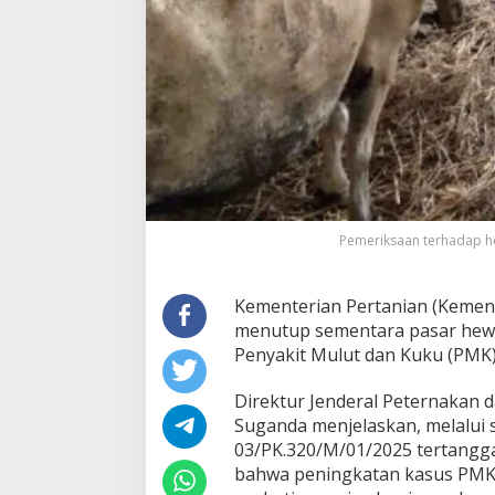
e
w
a
n
1
4
H
a
r
i
J
i
k
Pemeriksaan terhadap he
a
A
d
Kementerian Pertanian (Keme
a
menutup sementara pasar hewa
K
Penyakit Mulut dan Kuku (PMK)
a
s
Direktur Jenderal Peternakan
u
s
Suganda menjelaskan, melalui 
P
03/PK.320/M/01/2025 tertangga
M
bahwa peningkatan kasus PMK 
K