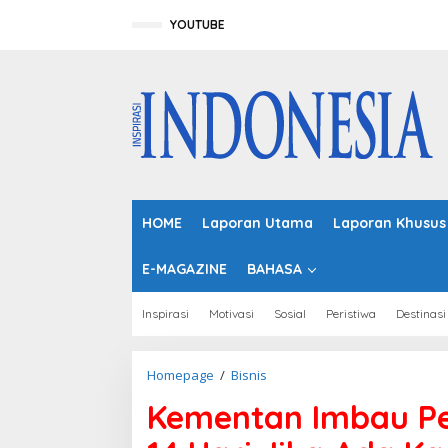
L
e
YOUTUBE
w
a
t
i
k
e
k
o
n
t
HOME
Laporan Utama
Laporan Khusus
e
n
E-MAGAZINE
BAHASA
Inspirasi
Motivasi
Sosial
Peristiwa
Destinasi
Homepage
/
Bisnis
K
e
Kementan Imbau P
m
e
n