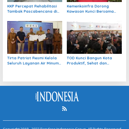
KKP Percepat Rehabilitasi
Kemenkoinfra Dorong
Tambak Pascabencana di
Kawasan Kunci Bersama
Aceh
Jadi Model Pengembangan
Berbasis Aglomerasi
Polisentris
Tirta Patriot Resmi Kelola
TOD Kunci Bangun Kota
Seluruh Layanan Air Minum
Produktif, Sehat dan
di Kota Bekasi
Berkelanjutan
Copyright 2018 - 2023 Bandara Indonesia Group. All Rights Reserved.