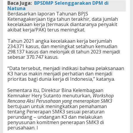
Baca Juga:
BPSDMP Selenggarakan DPM di
Natuna
Berdasarkan laporan Tahunan BPJS
Ketenagakerjaan tiga tahun terakhir, data jumlah
kecelakaan kerja (termasuk diantaranya penyakit
akibat kerja/PAK) terus meningkat.
Tahun 2021 angka kecelakaan kerja berjumlah
234.371 kasus, dan meningkat setahun kemudian
298.137 kasus dan melonjak di tahun 2023 menjadi
sebesar 370.747 kasus.
“Data tersebut, menjadi indikasi bahwa pelaksanaan
K3 harus makin menjadi perhatian dan menjadi
prioritas bagi dunia kerja di Indonesia,” katanya.
Sementara itu, Direktur Bina Kelembagaan
Kemnaker Hery Sutanto menuturkan,
Workshop
Rencana Aksi Perusahaan yang menerapkan SMK3
bertujuan untuk meningkatkan pemahaman
tentang Penerapan SMK3 sesuai peraturan
perundang – undangan K3 dan melakukan
penyusunan komitmen penerapan SMK3 di
perusahaan. I