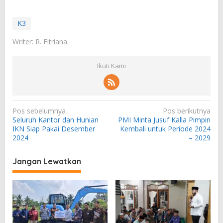
K3
Writer: R. Fitriana
Ikuti Kami
N
Pos sebelumnya
Pos berikutnya
Seluruh Kantor dan Hunian
PMI Minta Jusuf Kalla Pimpin
a
IKN Siap Pakai Desember
Kembali untuk Periode 2024
v
2024
– 2029
i
Jangan Lewatkan
g
a
s
i
p