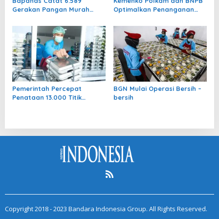
Bapanas Catat 6.589
Kemenko Polkam dan BNPB
Gerakan Pangan Murah
Optimalkan Penanganan
hingga Juli 2026
Karhutla di Kalimantan
Tengah
Pemerintah Percepat
BGN Mulai Operasi Bersih –
Penataan 13.000 Titik
bersih
Pelayanan MBG
Copyright 2018 - 2023 Bandara Indonesia Group. All Rights Reserved.