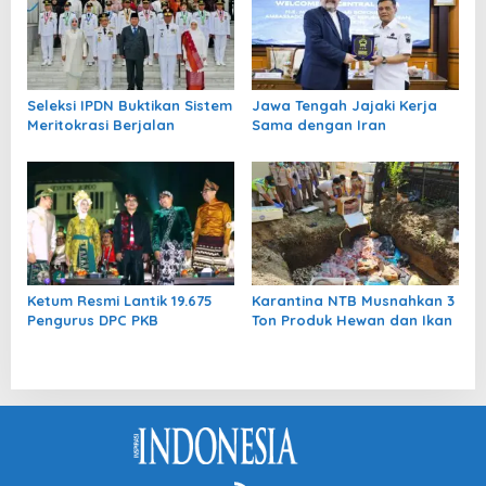
Seleksi IPDN Buktikan Sistem
Jawa Tengah Jajaki Kerja
Meritokrasi Berjalan
Sama dengan Iran
Ketum Resmi Lantik 19.675
Karantina NTB Musnahkan 3
Pengurus DPC PKB
Ton Produk Hewan dan Ikan