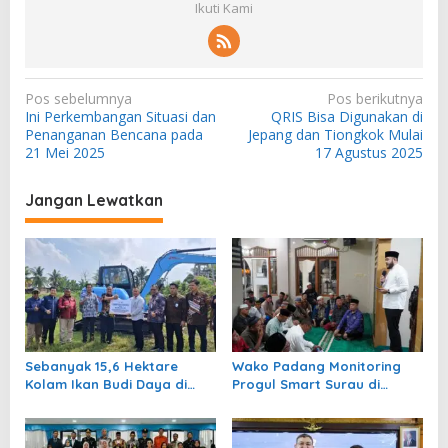
Ikuti Kami
N
Pos sebelumnya
Pos berikutnya
Ini Perkembangan Situasi dan
QRIS Bisa Digunakan di
a
Penanganan Bencana pada
Jepang dan Tiongkok Mulai
v
21 Mei 2025
17 Agustus 2025
i
Jangan Lewatkan
g
a
s
i
p
o
Sebanyak 15,6 Hektare
Wako Padang Monitoring
s
Kolam Ikan Budi Daya di
Progul Smart Surau di
Padang Pariaman Pulih
Masjid
September 2026