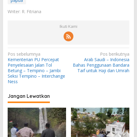
papua
Writer: R. Fitriana
Ikuti Kami
N
Pos sebelumnya
Pos berikutnya
Kementerian PU Percepat
Arab Saudi – Indonesia
a
Penyelesaian Jalan Tol
Bahas Penggunaan Bandara
v
Betung – Tempino – Jambi
Taif untuk Haji dan Umrah
Seksi Tempino – Interchange
i
Ness
g
a
Jangan Lewatkan
s
i
p
o