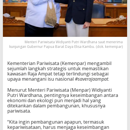
Menteri Pariwisata Widiyanti Putri Wardhana saat menerima
kunjungan Gubernur Papua Barat Daya Elisa Kambu. (dok. kemenpar)
Kementerian Pariwisata (Kemenpar) mengambil
sejumlah langkah strategis untuk memastikan
kawasan Raja Ampat tetap terlindungi sebagai
upaya menangani isu nasional
#saverajaampat
.
Menurut Menteri Pariwisata (Menpar) Widiyanti
Putri Wardhana, pentingnya keseimbangan antara
ekonomi dan ekologi pun menjadi hal yang
ditekankan dalam pembangunan, khususnya
pariwisata.
“Kita ingin pembangunan apapun, termasuk
kepariwisataan, harus menjaga keseimbangan