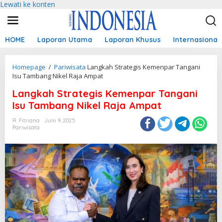
Lewati ke konten
HOME
Laporan Utama
Laporan Khusus
Internasional
Homepage
/
Pariwisata
Langkah Strategis Kemenpar Tangani
Isu Tambang Nikel Raja Ampat
Langkah Strategis Kemenpar Tangani
Isu Tambang Nikel Raja Ampat
R. Fitriana
Juni 9, 2025
Pariwisata