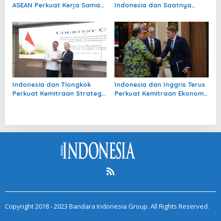
ASEAN Perkuat Kerja Sama
Indonesia dan Saatnya
Transportasi Darat Hadapi
Siapkan Talenta Kelas Dunia
Tantangan Global
Indonesia dan Tiongkok
Indonesia dan Inggris Terus
Perkuat Kemitraan Strategis
Perkuat Kemitraan Ekonomi
untuk Aksi Iklim dan
Strategi
Pembangunan Hijau
Copyright 2018 - 2023 Bandara Indonesia Group. All Rights Reserved.