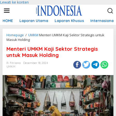
Lewati ke konten
HOME
Laporan Utama
Laporan Khusus
Internasional
Homepage
/
UMKM
Menteri UMKM Kaji Sektor Strategis untuk
Masuk Holding
Menteri UMKM Kaji Sektor Strategis
untuk Masuk Holding
R. Fitriana
Desember 18, 2024
UMKM