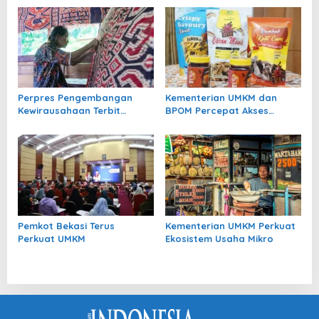
Lewat Karya Kreatif
Tambahan
Perpres Pengembangan
Kementerian UMKM dan
Kewirausahaan Terbit
BPOM Percepat Akses
Perkuat Ekosistem
Perizinan UMK Pangan
Wirausaha di Indonesia
Olahan
Pemkot Bekasi Terus
Kementerian UMKM Perkuat
Perkuat UMKM
Ekosistem Usaha Mikro