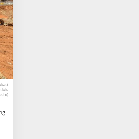
okasi
(dok.
sdm)
ang