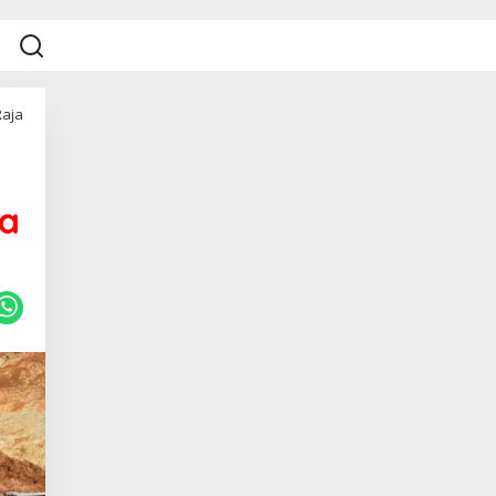
Raja
ja