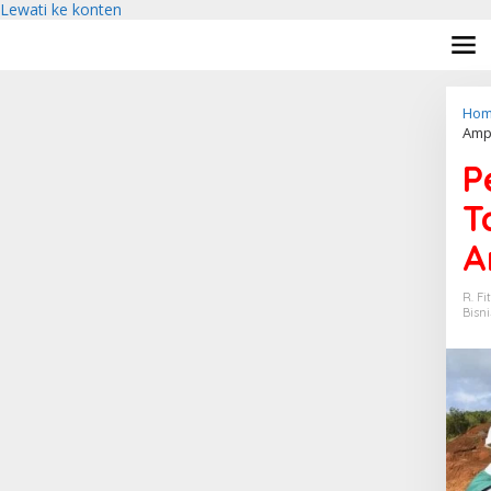
Lewati ke konten
Hom
Amp
P
T
A
R. Fi
Bisni