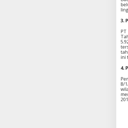
bel
lin
3.⁠
PT 
Tah
5.9
ter
tah
ini
4.⁠
Pem
8/1
wil
mem
201