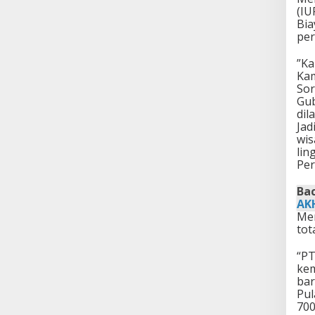
(IU
Bia
per
”Ka
Kam
Sor
Gub
dil
Jad
wis
lin
Per
Bac
AKH
Men
tot
“PT
kem
bar
Pul
700