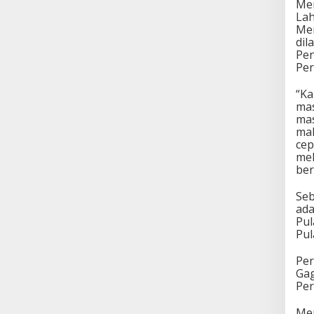
Men
Lah
Men
dil
Pen
Pe
“Ka
mas
mas
mal
cep
mel
ber
Seb
ada
Pul
Pul
Per
Gag
Per
Men