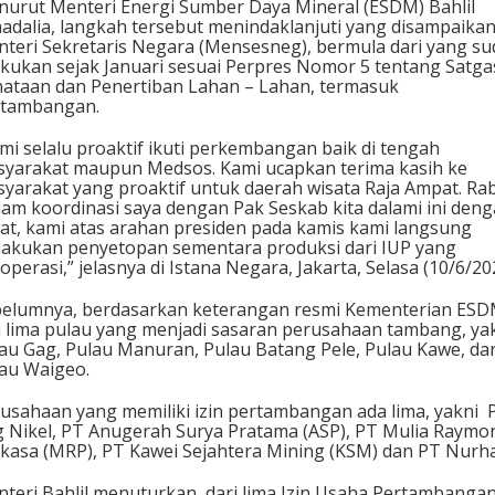
urut Menteri Energi Sumber Daya Mineral (ESDM) Bahlil
adalia, langkah tersebut menindaklanjuti yang disampaika
teri Sekretaris Negara (Mensesneg), bermula dari yang s
akukan sejak Januari sesuai Perpres Nomor 5 tentang Satga
ataan dan Penertiban Lahan – Lahan, termasuk
rtambangan.
mi selalu proaktif ikuti perkembangan baik di tengah
yarakat maupun Medsos. Kami ucapkan terima kasih ke
yarakat yang proaktif untuk daerah wisata Raja Ampat. Ra
am koordinasi saya dengan Pak Seskab kita dalami ini den
at, kami atas arahan presiden pada kamis kami langsung
akukan penyetopan sementara produksi dari IUP yang
operasi,” jelasnya di Istana Negara, Jakarta, Selasa (10/6/20
elumnya, berdasarkan keterangan resmi Kementerian ESD
 lima pulau yang menjadi sasaran perusahaan tambang, ya
au Gag, Pulau Manuran, Pulau Batang Pele, Pulau Kawe, da
au Waigeo.
usahaan yang memiliki izin pertambangan ada lima, yakni ⁠
 Nikel, ⁠PT Anugerah Surya Pratama (ASP), ⁠PT Mulia Raymo
kasa (MRP), ⁠PT Kawei Sejahtera Mining (KSM) dan ⁠PT Nurh
teri Bahlil menuturkan, dari lima Izin Usaha Pertambanga