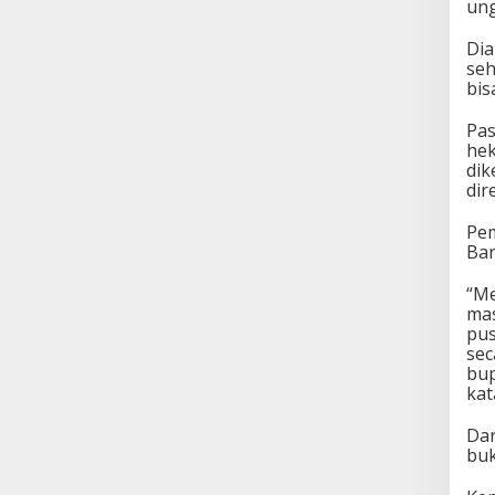
un
Dia
seh
bis
Pas
hek
dik
dir
Pem
Bar
“M
mas
pus
sec
bup
kat
Dar
buk