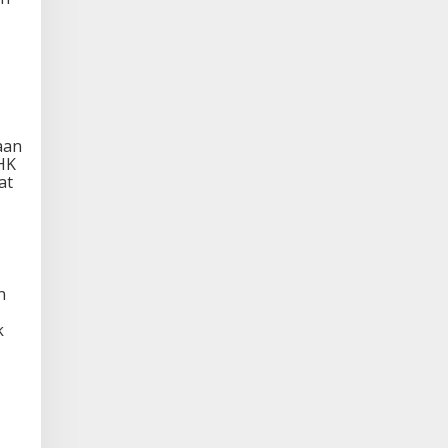
aan
HK
at
n
k