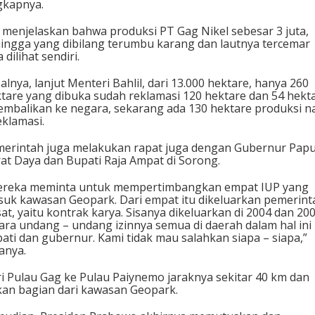
gkapnya.
 menjelaskan bahwa produksi PT Gag Nikel sebesar 3 juta,
ingga yang dibilang terumbu karang dan lautnya tercemar
a dilihat sendiri.
alnya, lanjut Menteri Bahlil, dari 13.000 hektare, hanya 260
tare yang dibuka sudah reklamasi 120 hektare dan 54 hekt
embalikan ke negara, sekarang ada 130 hektare produksi n
eklamasi.
erintah juga melakukan rapat juga dengan Gubernur Pap
at Daya dan Bupati Raja Ampat di Sorong.
ereka meminta untuk mempertimbangkan empat IUP yang
uk kawasan Geopark. Dari empat itu dikeluarkan pemerint
at, yaitu kontrak karya. Sisanya dikeluarkan di 2004 dan 200
ara undang – undang izinnya semua di daerah dalam hal ini
ati dan gubernur. Kami tidak mau salahkan siapa – siapa,”
anya.
i Pulau Gag ke Pulau Paiynemo jaraknya sekitar 40 km dan
an bagian dari kawasan Geopark.