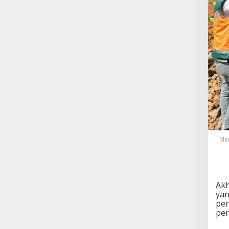
Men
Akh
yan
per
pe