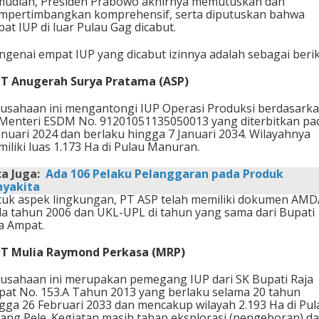
udian, Presiden Prabowo akhirnya memutuskan dan
pertimbangkan komprehensif, serta diputuskan bahwa
at IUP di luar Pulau Gag dicabut.
genai empat IUP yang dicabut izinnya adalah sebagai berik
 ⁠PT Anugerah Surya Pratama (ASP)
usahaan ini mengantongi IUP Operasi Produksi berdasark
Menteri ESDM No. 91201051135050013 yang diterbitkan pa
anuari 2024 dan berlaku hingga 7 Januari 2034. Wilayahnya
iliki luas 1.173 Ha di Pulau Manuran.
a Juga:
Ada 106 Pelaku Pelanggaran pada Produk
nyakita
uk aspek lingkungan, PT ASP telah memiliki dokumen AM
a tahun 2006 dan UKL-UPL di tahun yang sama dari Bupati
a Ampat.
 ⁠PT Mulia Raymond Perkasa (MRP)
usahaan ini merupakan pemegang IUP dari SK Bupati Raja
at No. 153.A Tahun 2013 yang berlaku selama 20 tahun
gga 26 Februari 2033 dan mencakup wilayah 2.193 Ha di Pul
ang Pele. Kegiatan masih tahap eksplorasi (pengeboran) d