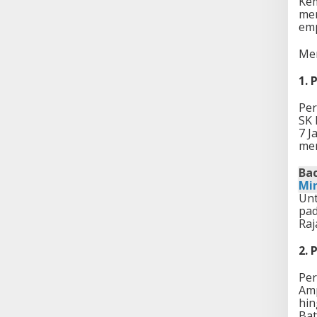
Kem
mem
emp
Men
1.⁠
Per
SK 
7 J
mem
Bac
Mi
Unt
pad
Raj
2.⁠
Per
Amp
hin
Bat