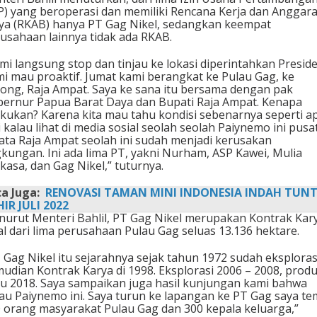
P) yang beroperasi dan memiliki Rencana Kerja dan Anggar
ya (RKAB) hanya PT Gag Nikel, sedangkan keempat
usahaan lainnya tidak ada RKAB.
mi langsung stop dan tinjau ke lokasi diperintahkan Preside
i mau proaktif. Jumat kami berangkat ke Pulau Gag, ke
ong, Raja Ampat. Saya ke sana itu bersama dengan pak
ernur Papua Barat Daya dan Bupati Raja Ampat. Kenapa
akukan? Karena kita mau tahu kondisi sebenarnya seperti ap
i kalau lihat di media sosial seolah seolah Paiynemo ini pusa
ata Raja Ampat seolah ini sudah menjadi kerusakan
gkungan. Ini ada lima PT, yakni Nurham, ASP Kawei, Mulia
kasa, dan Gag Nikel,” tuturnya.
a Juga:
RENOVASI TAMAN MINI INDONESIA INDAH TUN
IR JULI 2022
urut Menteri Bahlil, PT Gag Nikel merupakan Kontrak Kary
al dari lima perusahaan Pulau Gag seluas 13.136 hektare.
 Gag Nikel itu sejarahnya sejak tahun 1972 sudah eksploras
udian Kontrak Karya di 1998. Eksplorasi 2006 – 2008, produ
u 2018. Saya sampaikan juga hasil kunjungan kami bahwa
au Paiynemo ini. Saya turun ke lapangan ke PT Gag saya te
 orang masyarakat Pulau Gag dan 300 kepala keluarga,”