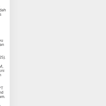
n
udah
s
bu
gan
25).
M,
kni
n
PT
nd
am.
n