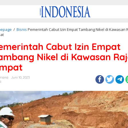
epage
/
Bisnis
Pemerintah Cabut Izin Empat Tambang Nikel di Kawasan 
at
emerintah Cabut Izin Empat
ambang Nikel di Kawasan Ra
mpat
triana
Juni 10, 2025
s