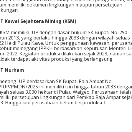
um memiliki dokumen lingkungan maupun persetujuan
gkungan.
 ⁠PT Kawei Sejahtera Mining (KSM)
KSM memiliki IUP dengan dasar hukum SK Bupati No. 290
un 2013, yang berlaku hingga 2033 dengan wilayah seluas
22 Ha di Pulau Kawe. Untuk penggunaan kawasan, perusah
sebut memegang IPPKH berdasarkan Keputusan Menteri L
un 2022. Kegiatan produksi dilakukan sejak 2023, namun sa
 tidak terdapat aktivitas produksi yang berlangsung.
 ⁠PT Nurham
egang IUP berdasarkan SK Bupati Raja Ampat No.
/IUP/PMDN/2025 ini memiliki izin hingga tahun 2033 denga
ayah seluas 3.000 hektar di Pulau Waigeo. Perusahaan telah
iliki persetujuan lingkungan dari Pemkab Raja Ampat seja
3. Hingga kini perusahaan belum berproduksi. I