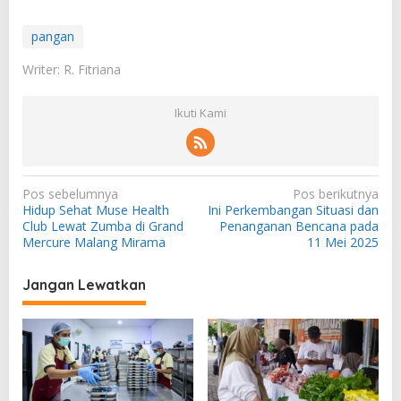
pangan
Writer: R. Fitriana
Ikuti Kami
N
Pos sebelumnya
Pos berikutnya
Hidup Sehat Muse Health
Ini Perkembangan Situasi dan
a
Club Lewat Zumba di Grand
Penanganan Bencana pada
v
Mercure Malang Mirama
11 Mei 2025
i
Jangan Lewatkan
g
a
s
i
p