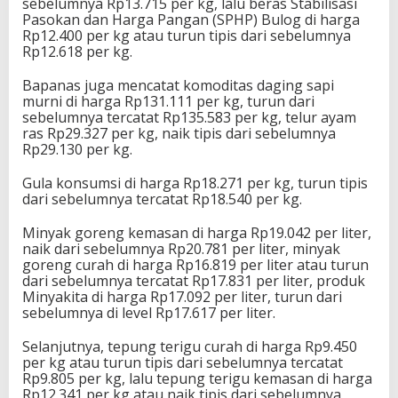
sebelumnya Rp13.715 per kg, lalu beras Stabilisasi
Pasokan dan Harga Pangan (SPHP) Bulog di harga
Rp12.400 per kg atau turun tipis dari sebelumnya
Rp12.618 per kg.
Bapanas juga mencatat komoditas daging sapi
murni di harga Rp131.111 per kg, turun dari
sebelumnya tercatat Rp135.583 per kg, telur ayam
ras Rp29.327 per kg, naik tipis dari sebelumnya
Rp29.130 per kg.
Gula konsumsi di harga Rp18.271 per kg, turun tipis
dari sebelumnya tercatat Rp18.540 per kg.
Minyak goreng kemasan di harga Rp19.042 per liter,
naik dari sebelumnya Rp20.781 per liter, minyak
goreng curah di harga Rp16.819 per liter atau turun
dari sebelumnya tercatat Rp17.831 per liter, produk
Minyakita di harga Rp17.092 per liter, turun dari
sebelumnya di level Rp17.617 per liter.
Selanjutnya, tepung terigu curah di harga Rp9.450
per kg atau turun tipis dari sebelumnya tercatat
Rp9.805 per kg, lalu tepung terigu kemasan di harga
Rp12.341 per kg atau naik tipis dari sebelumnya