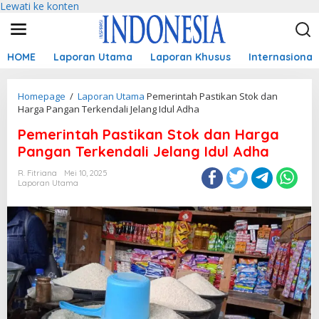
Lewati ke konten
HOME
Laporan Utama
Laporan Khusus
Internasional
Homepage
/
Laporan Utama
Pemerintah Pastikan Stok dan
Harga Pangan Terkendali Jelang Idul Adha
Pemerintah Pastikan Stok dan Harga
Pangan Terkendali Jelang Idul Adha
R. Fitriana
Mei 10, 2025
Laporan Utama