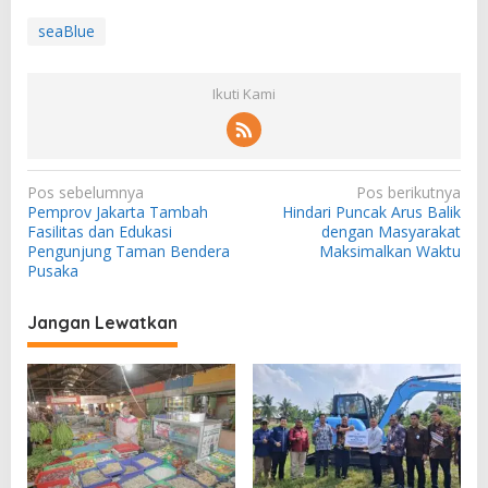
seaBlue
Ikuti Kami
N
Pos sebelumnya
Pos berikutnya
Pemprov Jakarta Tambah
Hindari Puncak Arus Balik
a
Fasilitas dan Edukasi
dengan Masyarakat
v
Pengunjung Taman Bendera
Maksimalkan Waktu
Pusaka
i
g
Jangan Lewatkan
a
s
i
p
o