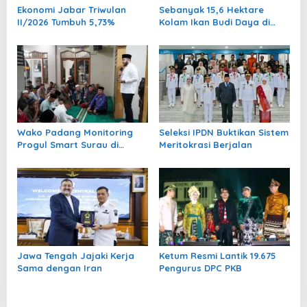
s
Ekonomi Jabar Triwulan
Sebanyak 15,6 Hektare
II/2026 Tumbuh 5,73%
Kolam Ikan Budi Daya di
Padang Pariaman Pulih
September 2026
Wako Padang Monitoring
Seleksi IPDN Buktikan Sistem
Progul Smart Surau di
Meritokrasi Berjalan
Masjid
Jawa Tengah Jajaki Kerja
Ketum Resmi Lantik 19.675
Sama dengan Iran
Pengurus DPC PKB