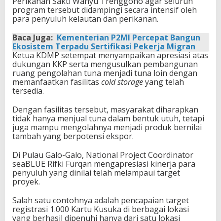
Perikanan Sakti Wahyu Trenggono agar seluruh
program tersebut didampingi secara intensif oleh
para penyuluh kelautan dan perikanan.
Baca Juga:
Kementerian P2MI Percepat Bangun
Ekosistem Terpadu Sertifikasi Pekerja Migran
Ketua KDMP setempat menyampaikan apresiasi atas
dukungan KKP serta mengusulkan pembangunan
ruang pengolahan tuna menjadi tuna loin dengan
memanfaatkan fasilitas
cold storage
yang telah
tersedia.
Dengan fasilitas tersebut, masyarakat diharapkan
tidak hanya menjual tuna dalam bentuk utuh, tetapi
juga mampu mengolahnya menjadi produk bernilai
tambah yang berpotensi ekspor.
Di Pulau Galo-Galo, National Project Coordinator
seaBLUE Rifki Furqan mengapresiasi kinerja para
penyuluh yang dinilai telah melampaui target
proyek.
Salah satu contohnya adalah pencapaian target
registrasi 1.000 Kartu Kusuka di berbagai lokasi
yang berhasil dipenuhi hanya dari satu lokasi