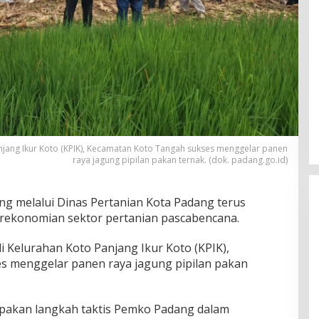
jang Ikur Koto (KPIK), Kecamatan Koto Tangah sukses menggelar panen
raya jagung pipilan pakan ternak. (dok. padang.go.id)
g melalui Dinas Pertanian Kota Padang terus
rekonomian sektor pertanian pascabencana.
 Kelurahan Koto Panjang Ikur Koto (KPIK),
s menggelar panen raya jagung pipilan pakan
rupakan langkah taktis Pemko Padang dalam