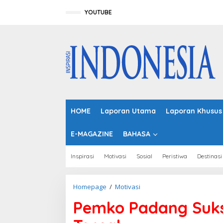
L
e
YOUTUBE
w
a
t
i
k
e
k
o
n
t
HOME
Laporan Utama
Laporan Khusus
e
n
E-MAGAZINE
BAHASA
Inspirasi
Motivasi
Sosial
Peristiwa
Destinasi
Homepage
/
Motivasi
P
e
Pemko Padang Suk
m
k
o