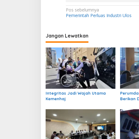
N
Pos sebelumnya
Pemerintah Perluas Industri Ulos
a
v
i
Jangan Lewatkan
g
a
s
i
p
o
Integritas Jadi Wajah Utama
Perumda 
s
Kemenhaj
Berikan 