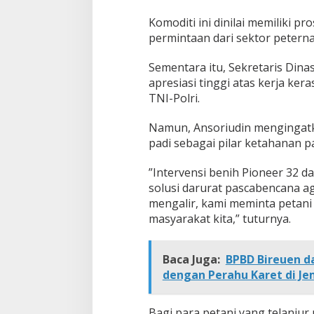
Komoditi ini dinilai memiliki 
permintaan dari sektor petern
​Sementara itu, Sekretaris Din
apresiasi tinggi atas kerja kera
TNI-Polri.
Namun, Ansoriudin mengingatk
padi sebagai pilar ketahanan p
​”Intervensi benih Pioneer 32 
solusi darurat pascabencana agar
mengalir, kami meminta petan
masyarakat kita,” tuturnya.
Baca Juga:
BPBD Bireuen da
dengan Perahu Karet di J
​Bagi para petani yang telanj