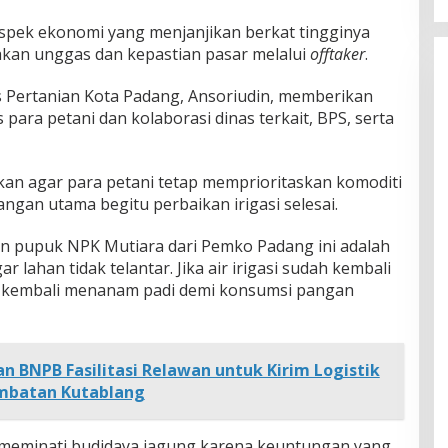
prospek ekonomi yang menjanjikan berkat tingginya
akan unggas dan kepastian pasar melalui
offtaker
.
as Pertanian Kota Padang, Ansoriudin, memberikan
s para petani dan kolaborasi dinas terkait, BPS, serta
an agar para petani tetap memprioritaskan komoditi
angan utama begitu perbaikan irigasi selesai.
dan pupuk NPK Mutiara dari Pemko Padang ini adalah
 lahan tidak telantar. Jika air irigasi sudah kembali
i kembali menanam padi demi konsumsi pangan
n BNPB Fasilitasi Relawan untuk Kirim Logistik
embatan Kutablang
ur meminati budidaya jagung karena keuntungan yang