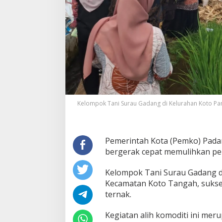
a
k
a
n
T
e
r
n
a
k
Kelompok Tani Surau Gadang di Kelurahan Koto Pan
Pemerintah Kota (Pemko) Padan
bergerak cepat memulihkan pe
Kelompok Tani Surau Gadang di
Kecamatan Koto Tangah, sukse
ternak.
Kegiatan alih komoditi ini me