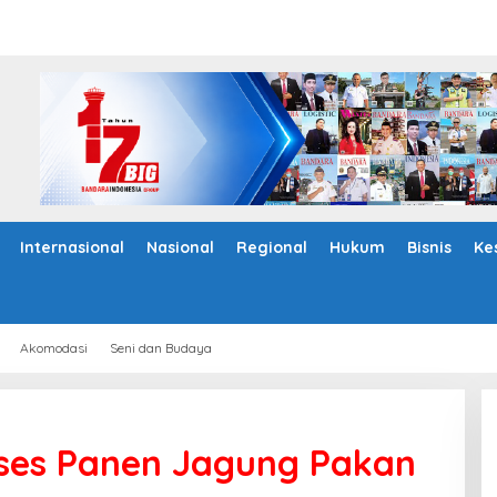
Internasional
Nasional
Regional
Hukum
Bisnis
Ke
Akomodasi
Seni dan Budaya
ses Panen Jagung Pakan