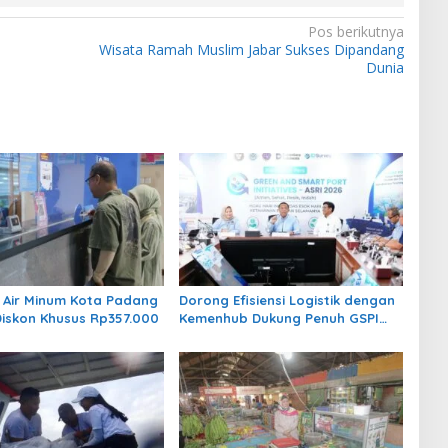
Pos berikutnya
Wisata Ramah Muslim Jabar Sukses Dipandang
Dunia
Air Minum Kota Padang
Dorong Efisiensi Logistik dengan
Diskon Khusus Rp357.000
Kemenhub Dukung Penuh GSPI
ASRI 2026