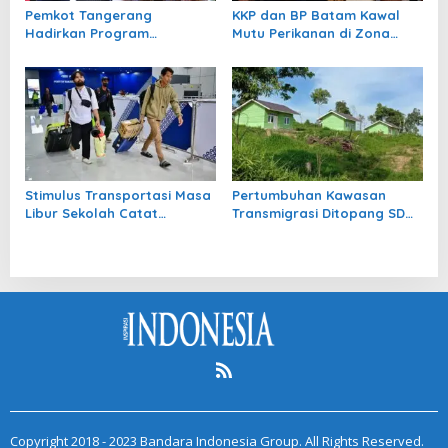
Pemkot Tangerang
KKP dan BP Batam Kawal
Hadirkan Program
Mutu Perikanan di Zona
Keringanan Bayar Pajak
Perdagangan Bebas
Daerah
Stimulus Transportasi Masa
Pertumbuhan Kawasan
Libur Sekolah Catat
Transmigrasi Ditopang SDM
Respons Positif Masyarakat
dan Iptek
Copyright 2018 - 2023 Bandara Indonesia Group. All Rights Reserved.