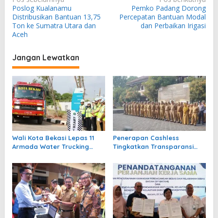
Poslog Kualanamu
Pemko Padang Dorong
a
Distribusikan Bantuan 13,75
Percepatan Bantuan Modal
v
Ton ke Sumatra Utara dan
dan Perbaikan Irigasi
Aceh
i
g
Jangan Lewatkan
a
s
i
p
o
s
Wali Kota Bekasi Lepas 11
Penerapan Cashless
Armada Water Trucking
Tingkatkan Transparansi
untuk Warga Antisipasi
dan Akuntabilitas Keuangan
Kemarau
Daerah Garut