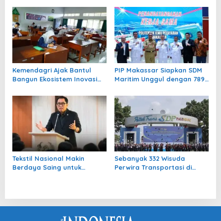
Berdaya Saing Global
Kemendagri Ajak Bantul
PIP Makassar Siapkan SDM
Bangun Ekosistem Inovasi
Maritim Unggul dengan 789
dari Sekolah hingga
Lulusan
Perguruan Tinggi
Tekstil Nasional Makin
Sebanyak 332 Wisuda
Berdaya Saing untuk
Perwira Transportasi di
Perluasan Ekspansi Pasar
Palembang Siap Perkuat
Global
Konektivitas Indonesia