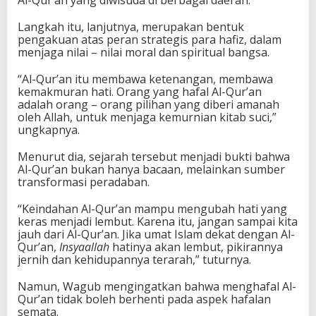
Al-Qur’an yang diwisuda di berbagai daerah.
Langkah itu, lanjutnya, merupakan bentuk
pengakuan atas peran strategis para hafiz, dalam
menjaga nilai – nilai moral dan spiritual bangsa.
“Al-Qur’an itu membawa ketenangan, membawa
kemakmuran hati. Orang yang hafal Al-Qur’an
adalah orang – orang pilihan yang diberi amanah
oleh Allah, untuk menjaga kemurnian kitab suci,”
ungkapnya.
Menurut dia, sejarah tersebut menjadi bukti bahwa
Al-Qur’an bukan hanya bacaan, melainkan sumber
transformasi peradaban.
“Keindahan Al-Qur’an mampu mengubah hati yang
keras menjadi lembut. Karena itu, jangan sampai kita
jauh dari Al-Qur’an. Jika umat Islam dekat dengan Al-
Qur’an,
I
nsyaallah
hatinya akan lembut, pikirannya
jernih dan kehidupannya terarah,” tuturnya.
Namun, Wagub mengingatkan bahwa menghafal Al-
Qur’an tidak boleh berhenti pada aspek hafalan
semata.