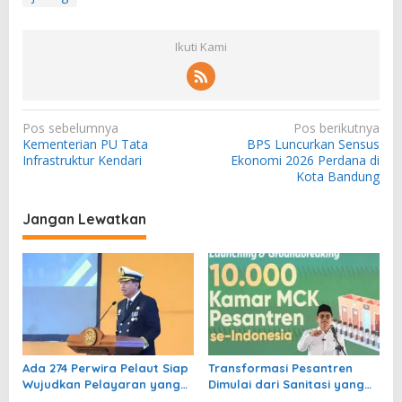
Ikuti Kami
N
Pos sebelumnya
Pos berikutnya
Kementerian PU Tata
BPS Luncurkan Sensus
a
Infrastruktur Kendari
Ekonomi 2026 Perdana di
v
Kota Bandung
i
Jangan Lewatkan
g
a
s
i
p
o
Ada 274 Perwira Pelaut Siap
Transformasi Pesantren
s
Wujudkan Pelayaran yang
Dimulai dari Sanitasi yang
Selamat, Berkelanjutan dan
Layak