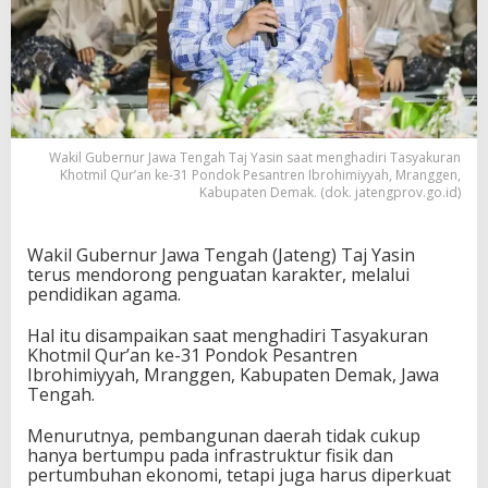
Wakil Gubernur Jawa Tengah Taj Yasin saat menghadiri Tasyakuran
Khotmil Qur’an ke-31 Pondok Pesantren Ibrohimiyyah, Mranggen,
Kabupaten Demak. (dok. jatengprov.go.id)
Wakil Gubernur Jawa Tengah (Jateng) Taj Yasin
terus mendorong penguatan karakter, melalui
pendidikan agama.
Hal itu disampaikan saat menghadiri Tasyakuran
Khotmil Qur’an ke-31 Pondok Pesantren
Ibrohimiyyah, Mranggen, Kabupaten Demak, Jawa
Tengah.
Menurutnya, pembangunan daerah tidak cukup
hanya bertumpu pada infrastruktur fisik dan
pertumbuhan ekonomi, tetapi juga harus diperkuat