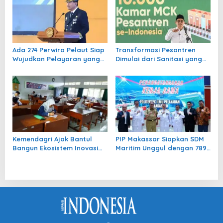
Ada 274 Perwira Pelaut Siap
Transformasi Pesantren
Wujudkan Pelayaran yang
Dimulai dari Sanitasi yang
Selamat, Berkelanjutan dan
Layak
Berdaya Saing Global
Kemendagri Ajak Bantul
PIP Makassar Siapkan SDM
Bangun Ekosistem Inovasi
Maritim Unggul dengan 789
dari Sekolah hingga
Lulusan
Perguruan Tinggi