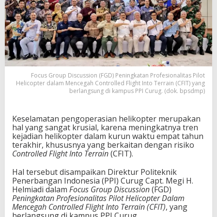
Focus Group Discussion (FGD) Peningkatan Profesionalitas Pilot
Helicopter dalam Mencegah Controlled Flight Into Terrain (CFIT) yang
berlangsung di kampus PPI Curug. (dok. bpsdmp)
Keselamatan pengoperasian helikopter merupakan
hal yang sangat krusial, karena meningkatnya tren
kejadian helikopter dalam kurun waktu empat tahun
terakhir, khususnya yang berkaitan dengan risiko
Controlled Flight Into Terrain
(CFIT).
Hal tersebut disampaikan Direktur Politeknik
Penerbangan Indonesia (PPI) Curug Capt. Megi H.
Helmiadi dalam
Focus Group Discussion
(FGD)
Peningkatan Profesionalitas Pilot Helicopter Dalam
Mencegah Controlled Flight Into Terrain (CFIT)
, yang
berlangsung di kampus PPI Curug.