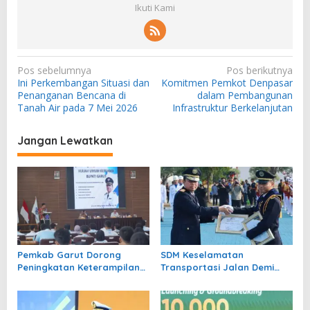
Ikuti Kami
N
Pos sebelumnya
Pos berikutnya
Ini Perkembangan Situasi dan
Komitmen Pemkot Denpasar
a
Penanganan Bencana di
dalam Pembangunan
v
Tanah Air pada 7 Mei 2026
Infrastruktur Berkelanjutan
i
Jangan Lewatkan
g
a
s
i
p
o
Pemkab Garut Dorong
SDM Keselamatan
s
Peningkatan Keterampilan
Transportasi Jalan Demi
SDM
Tekan Angka Kecelakaan
Diperkuat Kemenhub