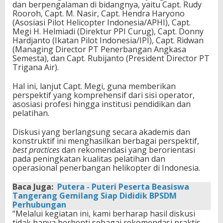
dan berpengalaman di bidangnya, yaitu Capt. Rudy
Rooroh, Capt. M. Nasir, Capt. Hendra Haryono
(Asosiasi Pilot Helicopter Indonesia/APHI), Capt.
Megi H. Helmiadi (Direktur PPI Curug), Capt. Donny
Hardjanto (Ikatan Pilot Indonesia/IPI), Capt. Ridwan
(Managing Director PT Penerbangan Angkasa
Semesta), dan Capt. Rubijanto (President Director PT
Trigana Air).
Hal ini, lanjut Capt. Megi, guna memberikan
perspektif yang komprehensif dari sisi operator,
asosiasi profesi hingga institusi pendidikan dan
pelatihan.
Diskusi yang berlangsung secara akademis dan
konstruktif ini menghasilkan berbagai perspektif,
best practices
dan rekomendasi yang berorientasi
pada peningkatan kualitas pelatihan dan
operasional penerbangan helikopter di Indonesia.
Baca Juga:
Putera - Puteri Peserta Beasiswa
Tangerang Gemilang Siap Dididik BPSDM
Perhubungan
“Melalui kegiatan ini, kami berharap hasil diskusi
tidak hanya berhenti sebagai rekomendasi praktis