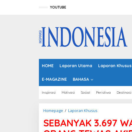
L
e
YOUTUBE
w
a
t
i
k
e
k
o
n
t
HOME
Laporan Utama
Laporan Khusus
e
n
E-MAGAZINE
BAHASA
Inspirasi
Motivasi
Sosial
Peristiwa
Destinasi
Homepage
/
Laporan Khusus
S
E
SEBANYAK 3.697 W
B
A
N