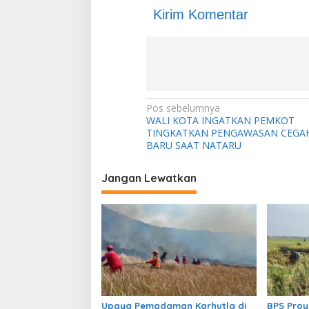
Kirim Komentar
N
Pos sebelumnya
WALI KOTA INGATKAN PEMKOT
a
TINGKATKAN PENGAWASAN CEGAH
v
BARU SAAT NATARU
i
Jangan Lewatkan
g
a
s
i
p
o
s
Upaya Pemadaman Karhutla di
BPS Proy