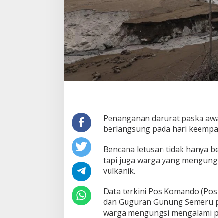
N
3
4
O
R
A
N
G
T
E
W
A
S
A
Penanganan darurat paska aw
K
berlangsung pada hari keempat s
I
B
Bencana letusan tidak hanya b
A
T
tapi juga warga yang mengungsi
L
vulkanik.
E
T
Data terkini Pos Komando (P
U
dan Guguran Gunung Semeru pad
S
A
warga mengungsi mengalami pe