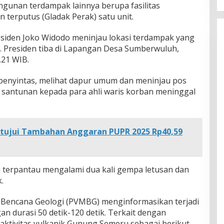
gunan terdampak lainnya berupa fasilitas
n terputus (Gladak Perak) satu unit.
esiden Joko Widodo meninjau lokasi terdampak yang
 Presiden tiba di Lapangan Desa Sumberwuluh,
.21 WIB.
penyintas, melihat dapur umum dan meninjau pos
santunan kepada para ahli waris korban meninggal
etujui Tambahan Anggaran PUPR 2025 Rp40,59
 terpantau mengalami dua kali gempa letusan dan
.
i Bencana Geologi (PVMBG) menginformasikan terjadi
n durasi 50 detik-120 detik. Terkait dengan
tivitas vulkanik Gunung Semeru sebagai berikut.