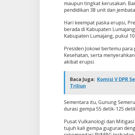
maupun tingkat kerusakan. Ban
pendidikan 38 unit dan jembata
Hari keempat paska erupsi, Pr
berada di Kabupaten Lumajang.
Kabupaten Lumajang, pukul 10
Presiden Jokowi bertemu para 
Kesehatan, serta menyerahkan 
akibat erupsi.
Baca Juga:
Komisi V DPR S
Triliun
Sementara itu, Gunung Semeru
durasi gempa 55 detik-125 detik
Pusat Vulkanologi dan Mitigas
tujuh kali gempa guguran denga
rekomendasi PVMBG terhadap ak