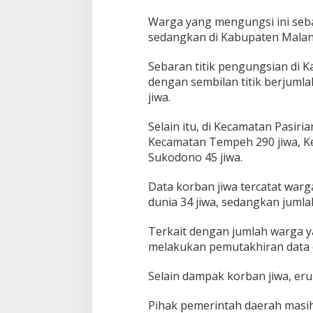
N
G
Warga yang mengungsi ini seba
U
sedangkan di Kabupaten Malang
N
U
Sebaran titik pengungsian di 
N
G
dengan sembilan titik berjumla
S
jiwa.
E
M
Selain itu, di Kecamatan Pasiri
E
Kecamatan Tempeh 290 jiwa, K
R
U
Sukodono 45 jiwa.
Data korban jiwa tercatat warga
dunia 34 jiwa, sedangkan jumla
Terkait dengan jumlah warga y
melakukan pemutakhiran data d
Selain dampak korban jiwa, er
Pihak pemerintah daerah mas