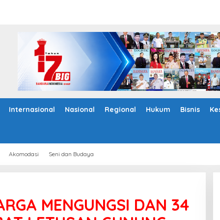
Internasional
Nasional
Regional
Hukum
Bisnis
Ke
Akomodasi
Seni dan Budaya
ARGA MENGUNGSI DAN 34