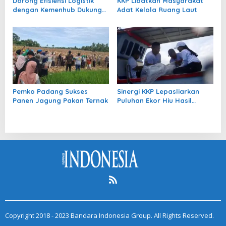
Dorong Efisiensi Logistik
KKP Libatkan Masyarakat
dengan Kemenhub Dukung
Adat Kelola Ruang Laut
Penuh GSPI ASRI 2026
Pemko Padang Sukses
Sinergi KKP Lepasliarkan
Panen Jagung Pakan Ternak
Puluhan Ekor Hiu Hasil
Penangkaran
Copyright 2018 - 2023 Bandara Indonesia Group. All Rights Reserved.