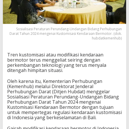
Sosialisasi Peraturan Perundang-Undangan Bidang Perhubungan
Darat Tahun 2024 mengenai Kustomisasi Kendaraan Bermotor. (dok.
hubdatkemenhub)
Tren kustomisasi atau modifikasi kendaraan
bermotor terus menggeliat seiring dengan
perkembangan teknologi yang terus menyala
ditengah himpitan situasi.
Oleh karena itu, Kementerian Perhubungan
(Kemenhub) melalui Direktorat Jenderal
Perhubungan Darat (Ditjen Hubdat) menggelar
Sosialisasi Peraturan Perundang-Undangan Bidang
Perhubungan Darat Tahun 2024 mengenai
Kustomisasi Kendaraan Bermotor dengan tujuan
untuk mempertegas regulasi kendaraan kustomisasi
di Indonesia yang berkeselamatan di Bali.
Gairah modifikasi kendaraan bermotor di Indonesia