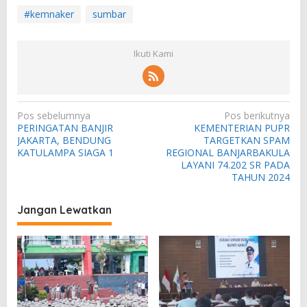
#kemnaker
sumbar
Ikuti Kami
N
Pos sebelumnya
Pos berikutnya
PERINGATAN BANJIR
KEMENTERIAN PUPR
a
JAKARTA, BENDUNG
TARGETKAN SPAM
v
KATULAMPA SIAGA 1
REGIONAL BANJARBAKULA
LAYANI 74.202 SR PADA
i
TAHUN 2024
g
a
Jangan Lewatkan
s
i
p
o
s