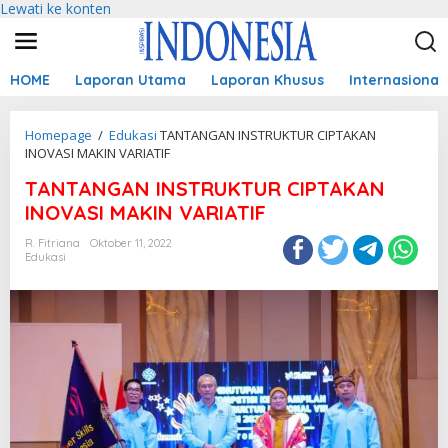
Lewati ke konten
HOME
Laporan Utama
Laporan Khusus
Internasional
Homepage
/
Edukasi
TANTANGAN INSTRUKTUR CIPTAKAN
INOVASI MAKIN VARIATIF
TANTANGAN INSTRUKTUR CIPTAKAN
INOVASI MAKIN VARIATIF
R. Fitriana
Oktober 11, 2022
Edukasi