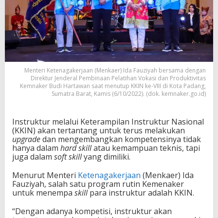
Menteri Ketenagakerjaan (Menkaer) Ida Fauziyah bersama dengan
Direktur Jenderal Pembinaan Pelatihan Vokasi dan Produktivitas
Kemnaker Budi Hartawan saat menutup KKIN ke-VIII di Kota Padang,
Sumatra Barat, Kamis (6/10/2022). (dok. kemnaker.go.id)
Instruktur melalui Keterampilan Instruktur Nasional
(KKIN) akan tertantang untuk terus melakukan
upgrade
dan mengembangkan kompetensinya tidak
hanya dalam
hard skill
atau kemampuan teknis, tapi
juga dalam
soft skill
yang dimiliki.
Menurut Menteri
Ketenagakerjaan
(Menkaer) Ida
Fauziyah, salah satu program rutin Kemenaker
untuk menempa
skill
para instruktur adalah KKIN.
“Dengan adanya kompetisi, instruktur akan