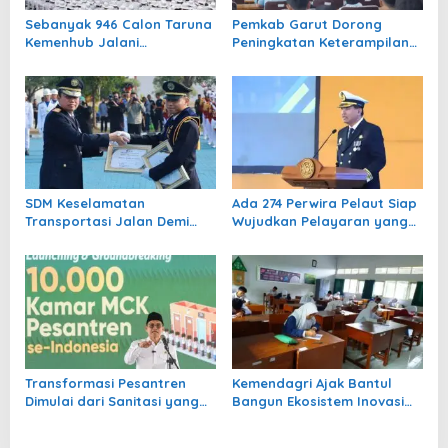
Sebanyak 946 Calon Taruna
Pemkab Garut Dorong
Kemenhub Jalani
Peningkatan Keterampilan
Madatukar, Dibekali
SDM
Karakter dan Kedisiplinan
SDM Keselamatan
Ada 274 Perwira Pelaut Siap
Transportasi Jalan Demi
Wujudkan Pelayaran yang
Tekan Angka Kecelakaan
Selamat, Berkelanjutan dan
Diperkuat Kemenhub
Berdaya Saing Global
Transformasi Pesantren
Kemendagri Ajak Bantul
Dimulai dari Sanitasi yang
Bangun Ekosistem Inovasi
Layak
dari Sekolah hingga
Perguruan Tinggi