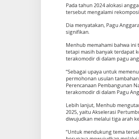
5
Pada tahun 2024 alokasi angga
tersebut mengalami rekomposisi
Dia menyatakan, Pagu Anggar
signifikan.
Menhub memahami bahwa ini te
tetapi masih banyak terdapat k
terakomodir di dalam pagu ang
“Sebagai upaya untuk memenu
permohonan usulan tambahan 
Perencanaan Pembangunan Nasi
terakomodir di dalam Pagu Angg
Lebih lanjut, Menhub menguta
2025, yaitu Akselerasi Pertumb
diwujudkan melalui tiga arah k
“Untuk mendukung tema terse
berupaya mewujudkan melalui t