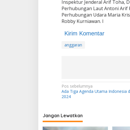
Inspektur Jenderal Arif Toha, 
Perhubungan Laut Antoni Arif Pr
Perhubungan Udara Maria Krist
Robby Kurniawan. I
Kirim Komentar
anggaran
N
Pos sebelumnya
Ada Tiga Agenda Utama Indonesia 
a
2024
v
i
Jangan Lewatkan
g
a