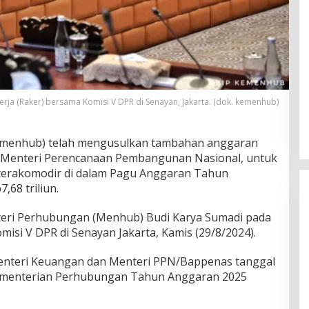
erja (Raker) bersama Komisi V DPR di Senayan, Jakarta. (dok. kemenhub)
menhub) telah mengusulkan tambahan anggaran
 Menteri Perencanaan Pembangunan Nasional, untuk
 terakomodir di dalam Pagu Anggaran Tahun
,68 triliun.
teri Perhubungan (Menhub) Budi Karya Sumadi pada
misi V DPR di Senayan Jakarta, Kamis (29/8/2024).
enteri Keuangan dan Menteri PPN/Bappenas tanggal
Kementerian Perhubungan Tahun Anggaran 2025