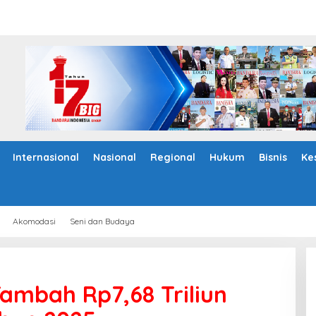
Internasional
Nasional
Regional
Hukum
Bisnis
Ke
Akomodasi
Seni dan Budaya
ambah Rp7,68 Triliun