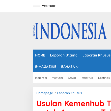
L
e
YOUTUBE
w
a
t
i
k
e
k
o
n
t
HOME
Laporan Utama
Laporan Khusus
e
n
E-MAGAZINE
BAHASA
Inspirasi
Motivasi
Sosial
Peristiwa
Destinasi
Homepage
/
Laporan Khusus
U
s
Usulan Kemenhub T
u
l
a