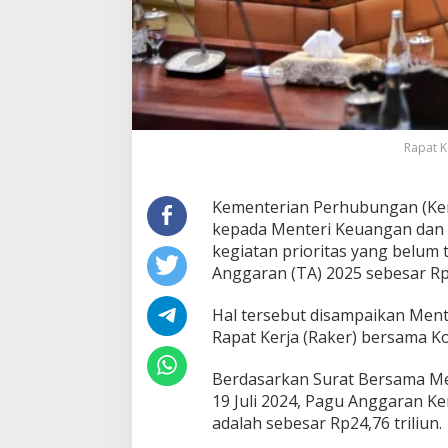
l
i
u
n
u
n
t
u
k
Rapat K
A
n
g
Kementerian Perhubungan (Ke
g
kepada Menteri Keuangan dan
a
kegiatan prioritas yang belum
r
Anggaran (TA) 2025 sebesar Rp7
a
n
T
Hal tersebut disampaikan Men
a
Rapat Kerja (Raker) bersama Ko
h
u
Berdasarkan Surat Bersama M
n
2
19 Juli 2024, Pagu Anggaran 
0
adalah sebesar Rp24,76 triliun.
2