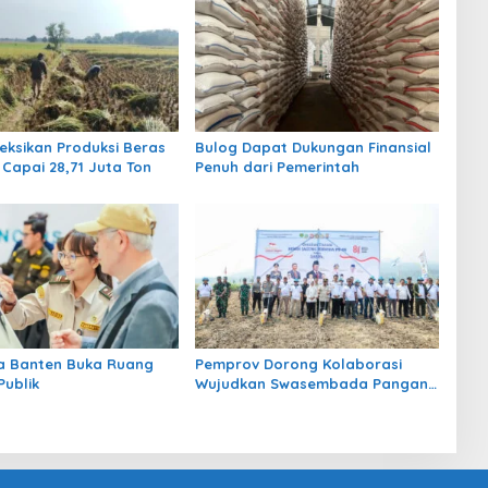
eksikan Produksi Beras
Bulog Dapat Dukungan Finansial
 Capai 28,71 Juta Ton
Penuh dari Pemerintah
a Banten Buka Ruang
Pemprov Dorong Kolaborasi
Publik
Wujudkan Swasembada Pangan
di Banten