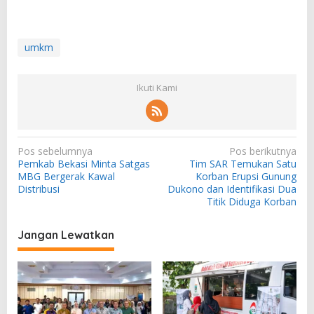
umkm
Ikuti Kami
N
Pos sebelumnya
Pos berikutnya
Pemkab Bekasi Minta Satgas
Tim SAR Temukan Satu
a
MBG Bergerak Kawal
Korban Erupsi Gunung
v
Distribusi
Dukono dan Identifikasi Dua
Titik Diduga Korban
i
g
Jangan Lewatkan
a
s
i
p