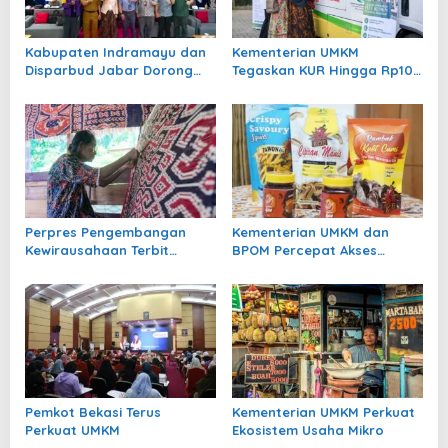
o
s
Kabupaten Indramayu dan
Kementerian UMKM
Disparbud Jabar Dorong
Tegaskan KUR Hingga Rp100
Pelaku Ekraf Naik Kelas
Juta Tanpa Agunan
Lewat Karya Kreatif
Tambahan
Perpres Pengembangan
Kementerian UMKM dan
Kewirausahaan Terbit
BPOM Percepat Akses
Perkuat Ekosistem
Perizinan UMK Pangan
Wirausaha di Indonesia
Olahan
Pemkot Bekasi Terus
Kementerian UMKM Perkuat
Perkuat UMKM
Ekosistem Usaha Mikro