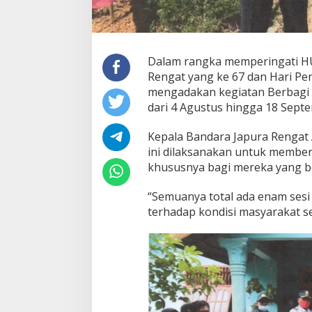
a
t
a
n
B
Dalam rangka memperingati H
a
Rengat yang ke 67 dan Hari P
k
t
mengadakan kegiatan Berbagi 
i
dari 4 Agustus hingga 18 Sept
S
o
Kepala Bandara Japura Rengat
s
ini dilaksanakan untuk membe
i
a
khususnya bagi mereka yang be
l
“Semuanya total ada enam sesi k
terhadap kondisi masyarakat se