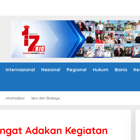
Internasional
Nasional
Regional
Hukum
Bisnis
Ke
Akomodasi
Seni dan Budaya
ngat Adakan Kegiatan