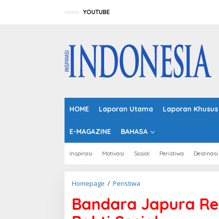
L
e
YOUTUBE
w
a
t
i
k
e
k
o
n
t
HOME
Laporan Utama
Laporan Khusus
e
n
E-MAGAZINE
BAHASA
Inspirasi
Motivasi
Sosial
Peristiwa
Destinasi
Homepage
/
Peristiwa
B
a
Bandara Japura Re
n
d
a