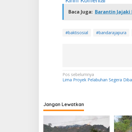
Kirim Komentar
Baca Juga:
Barantin Jajak
#baktisosial
#bandarajapura
N
Pos sebelumnya
Lima Proyek Pelabuhan Segera Dib
a
v
i
Jangan Lewatkan
g
a
s