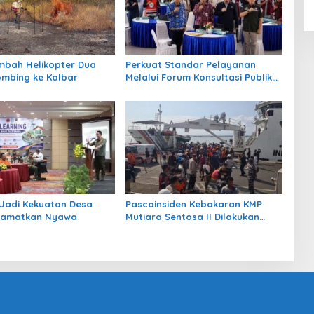
bah Helikopter Dua
Perkuat Standar Pelayanan
mbing ke Kalbar
Melalui Forum Konsultasi Publik
di Poltekpel Barombong
Jadi Kekuatan Desa
Pascainsiden Kebakaran KMP
elamatkan Nyawa
Mutiara Sentosa II Dilakukan
Audit Sistem Manajemen
Keselamatan oleh Kemenhub