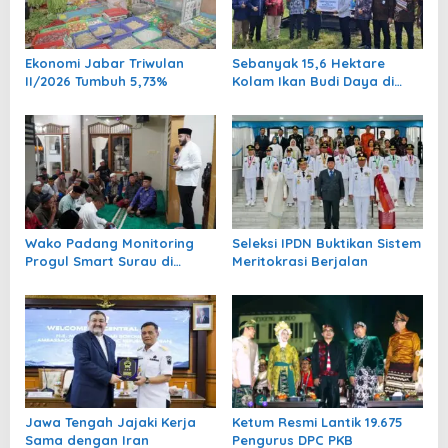
p
o
Ekonomi Jabar Triwulan
Sebanyak 15,6 Hektare
s
II/2026 Tumbuh 5,73%
Kolam Ikan Budi Daya di
Padang Pariaman Pulih
September 2026
Wako Padang Monitoring
Seleksi IPDN Buktikan Sistem
Progul Smart Surau di
Meritokrasi Berjalan
Masjid
Jawa Tengah Jajaki Kerja
Ketum Resmi Lantik 19.675
Sama dengan Iran
Pengurus DPC PKB