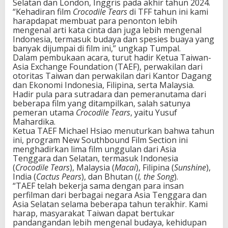
Selatan dan London, Inggris pada akhir tahun 2024.
“Kehadiran film
Crocodile Tears
di TFF tahun ini kami
harapdapat membuat para penonton lebih
mengenal arti kata cinta dan juga lebih mengenal
Indonesia, termasuk budaya dan spesies buaya yang
banyak dijumpai di film ini,” ungkap Tumpal.
Dalam pembukaan acara, turut hadir Ketua Taiwan-
Asia Exchange Foundation (TAEF), perwakilan dari
otoritas Taiwan dan perwakilan dari Kantor Dagang
dan Ekonomi Indonesia, Filipina, serta Malaysia.
Hadir pula para sutradara dan pemeranutama dari
beberapa film yang ditampilkan, salah satunya
pemeran utama
Crocodile Tears
, yaitu Yusuf
Mahardika.
Ketua TAEF Michael Hsiao menuturkan bahwa tahun
ini, program New Southbound Film Section ini
menghadirkan lima film unggulan dari Asia
Tenggara dan Selatan, termasuk Indonesia
(
Crocodile Tears
), Malaysia (
Macai
), Filipina (
Sunshine
),
India (
Cactus Pears
), dan Bhutan (
I, the Song
).
“TAEF telah bekerja sama dengan para insan
perfilman dari berbagai negara Asia Tenggara dan
Asia Selatan selama beberapa tahun terakhir. Kami
harap, masyarakat Taiwan dapat bertukar
pandangandan lebih mengenal budaya, kehidupan