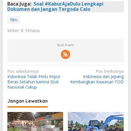
Baca Juga:
Soal #KaburAjaDulu Lengkapi
Dokumen dan Jangan Tergoda Calo
film
Writer: R. Fitriana
Ikuti Kami
N
Pos sebelumnya
Pos berikutnya
Indonesia Tidak Perlu Impor
Indonesia dan Jepang
a
Beras Setahun karena Stok
Kembangkan Kawasan TOD
v
Nasional Cukup
i
Jangan Lewatkan
g
a
s
i