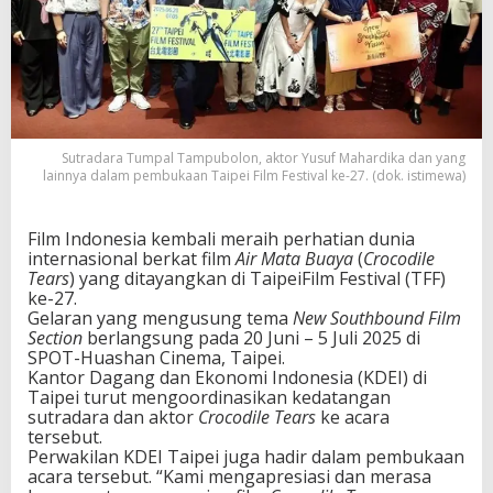
Sutradara Tumpal Tampubolon, aktor Yusuf Mahardika dan yang
lainnya dalam pembukaan Taipei Film Festival ke-27. (dok. istimewa)
Film Indonesia kembali meraih perhatian dunia
internasional berkat film
Air Mata Buaya
(
Crocodile
Tears
) yang ditayangkan di TaipeiFilm Festival (TFF)
ke-27.
Gelaran yang mengusung tema
New Southbound Film
Section
berlangsung pada 20 Juni – 5 Juli 2025 di
SPOT-Huashan Cinema, Taipei.
Kantor Dagang dan Ekonomi Indonesia (KDEI) di
Taipei turut mengoordinasikan kedatangan
sutradara dan aktor
Crocodile Tears
ke acara
tersebut.
Perwakilan KDEI Taipei juga hadir dalam pembukaan
acara tersebut. “Kami mengapresiasi dan merasa