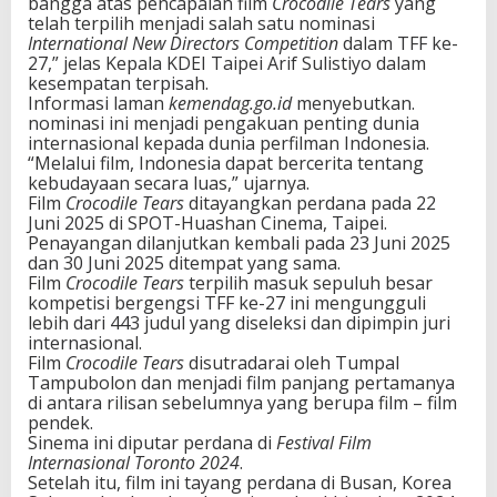
bangga atas pencapaian film
Crocodile Tears
yang
telah terpilih menjadi salah satu nominasi
International New Directors Competition
dalam TFF ke-
27,” jelas Kepala KDEI Taipei Arif Sulistiyo dalam
kesempatan terpisah.
Informasi laman
kemendag.go.id
menyebutkan.
nominasi ini menjadi pengakuan penting dunia
internasional kepada dunia perfilman Indonesia.
“Melalui film, Indonesia dapat bercerita tentang
kebudayaan secara luas,” ujarnya.
Film
Crocodile Tears
ditayangkan perdana pada 22
Juni 2025 di SPOT-Huashan Cinema, Taipei.
Penayangan dilanjutkan kembali pada 23 Juni 2025
dan 30 Juni 2025 ditempat yang sama.
Film
Crocodile Tears
terpilih masuk sepuluh besar
kompetisi bergengsi TFF ke-27 ini mengungguli
lebih dari 443 judul yang diseleksi dan dipimpin juri
internasional.
Film
Crocodile Tears
disutradarai oleh Tumpal
Tampubolon dan menjadi film panjang pertamanya
di antara rilisan sebelumnya yang berupa film – film
pendek.
Sinema ini diputar perdana di
Festival Film
Internasional Toronto 2024
.
Setelah itu, film ini tayang perdana di Busan, Korea