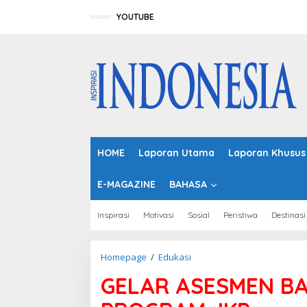
L
e
YOUTUBE
w
a
t
i
k
e
k
o
n
t
HOME
Laporan Utama
Laporan Khusus
e
n
E-MAGAZINE
BAHASA
Inspirasi
Motivasi
Sosial
Peristiwa
Destinasi
Homepage
/
Edukasi
G
E
GELAR ASESMEN BA
L
A
R