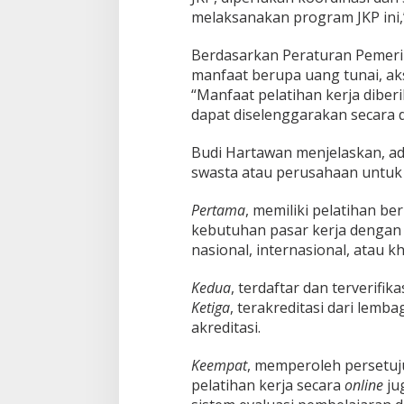
melaksanakan program JKP ini,”
Berdasarkan Peraturan Pemerin
manfaat berupa uang tunai, aks
“Manfaat pelatihan kerja dibe
dapat diselenggarakan secara d
Budi Hartawan menjelaskan, ada
swasta atau perusahaan untuk 
Pertama
, memiliki pelatihan b
kebutuhan pasar kerja dengan
nasional, internasional, atau k
Kedua
, terdaftar dan terverifik
Ketiga
, terakreditasi dari lemb
akreditasi.
Keempat
, memperoleh persetuj
pelatihan kerja secara
online
ju