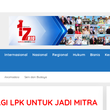
Internasional
Nasional
Regional
Hukum
Bisnis
Ke
Akomodasi
Seni dan Budaya
GI LPK UNTUK JADI MITRA