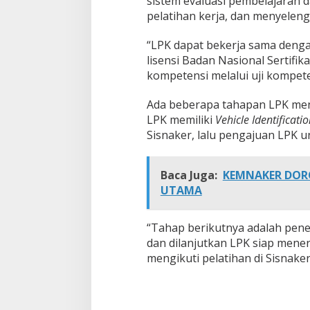
sistem evaluasi pembelajaran
pelatihan kerja, dan menyelengg
“LPK dapat bekerja sama dengan
lisensi Badan Nasional Sertifik
kompetensi melalui uji kompeten
Ada beberapa tahapan LPK menj
LPK memiliki
Vehicle Identificat
Sisnaker, lalu pengajuan LPK u
Baca Juga:
KEMNAKER DORO
UTAMA
“Tahap berikutnya adalah pen
dan dilanjutkan LPK siap mene
mengikuti pelatihan di Sisnaker,”