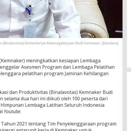
as (Binalavotas) Kementerian Ketenagakerjaan Budi Hartawan. (Bandara)
 (Kemnaker) meningkatkan kesiapan Lembaga
 menggelar Asesmen Program dan Lembaga Pelatihan
elenggara pelatihan program Jaminan Kehilangan
asi dan Produktivitas (Binalavotas) Kemnaker Budi
elama dua hari ini diikuti oleh 100 peserta dari
 Himpunan Lembaga Latihan Seluruh Indonesia
al
Y
outube
.
 Tahun 2021 tentang Tim Penyelenggaraan program
 sinergi antarunit kerja di Kemnaker untuk