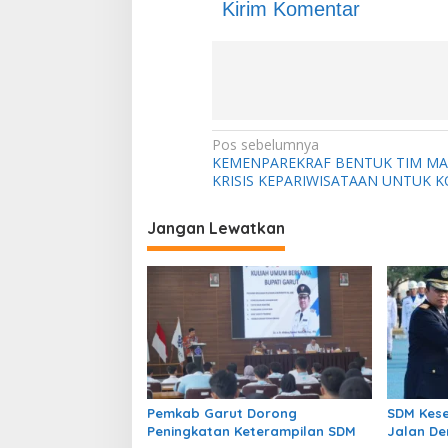
Kirim Komentar
N
Pos sebelumnya
KEMENPAREKRAF BENTUK TIM M
a
KRISIS KEPARIWISATAAN UNTUK 
v
i
Jangan Lewatkan
g
a
s
i
p
o
Pemkab Garut Dorong
SDM Kese
s
Peningkatan Keterampilan SDM
Jalan De