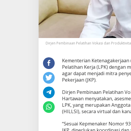
I
T
R
A
P
R
O
G
R
Dirjen Pembinaan Pelatihan Vokasi dan Produktivit
A
M
J
Kementerian Ketenagakerjaan
K
Pelatihan Kerja (LPK) dengan
P
agar dapat menjadi mitra peny
Pekerjaan (JKP).
Dirjen Pembinaan Pelatihan Vok
Hartawan menyatakan, asesmen s
LPK, yang merupakan Anggota
(HILLSI), secara virtual dan kan
“Sesuai Kepmenaker Nomor 93
JKP, diperlukan koordinasi dan