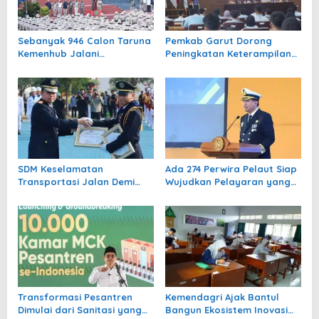
p
o
Sebanyak 946 Calon Taruna
Pemkab Garut Dorong
s
Kemenhub Jalani
Peningkatan Keterampilan
Madatukar, Dibekali
SDM
Karakter dan Kedisiplinan
SDM Keselamatan
Ada 274 Perwira Pelaut Siap
Transportasi Jalan Demi
Wujudkan Pelayaran yang
Tekan Angka Kecelakaan
Selamat, Berkelanjutan dan
Diperkuat Kemenhub
Berdaya Saing Global
Transformasi Pesantren
Kemendagri Ajak Bantul
Dimulai dari Sanitasi yang
Bangun Ekosistem Inovasi