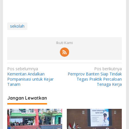
sekolah
Ikuti Kami
N
Pos sebelumnya
Pos berikutnya
Kementan Andalkan
Pemprov Banten Siap Tindak
a
Pompanisasi untuk Kejar
Tegas Praktik Percaloan
v
Tanam
Tenaga Kerja
i
Jangan Lewatkan
g
a
s
i