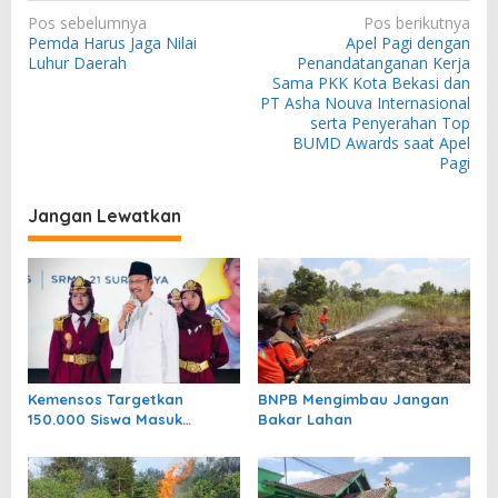
N
Pos sebelumnya
Pos berikutnya
Pemda Harus Jaga Nilai
Apel Pagi dengan
a
Luhur Daerah
Penandatanganan Kerja
v
Sama PKK Kota Bekasi dan
PT Asha Nouva Internasional
i
serta Penyerahan Top
g
BUMD Awards saat Apel
Pagi
a
s
Jangan Lewatkan
i
p
o
s
Kemensos Targetkan
BNPB Mengimbau Jangan
150.000 Siswa Masuk
Bakar Lahan
Sekolah Rakyat pada Tahun
2027