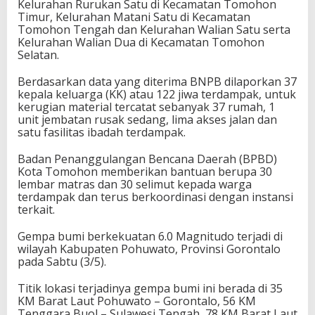
Kelurahan Rurukan Satu di Kecamatan Tomohon
Timur, Kelurahan Matani Satu di Kecamatan
Tomohon Tengah dan Kelurahan Walian Satu serta
Kelurahan Walian Dua di Kecamatan Tomohon
Selatan.
Berdasarkan data yang diterima BNPB dilaporkan 37
kepala keluarga (KK) atau 122 jiwa terdampak, untuk
kerugian material tercatat sebanyak 37 rumah, 1
unit jembatan rusak sedang, lima akses jalan dan
satu fasilitas ibadah terdampak.
Badan Penanggulangan Bencana Daerah (BPBD)
Kota Tomohon memberikan bantuan berupa 30
lembar matras dan 30 selimut kepada warga
terdampak dan terus berkoordinasi dengan instansi
terkait.
Gempa bumi berkekuatan 6.0 Magnitudo terjadi di
wilayah Kabupaten Pohuwato, Provinsi Gorontalo
pada Sabtu (3/5).
Titik lokasi terjadinya gempa bumi ini berada di 35
KM Barat Laut Pohuwato – Gorontalo, 56 KM
Tenggara Buol – Sulawesi Tengah, 78 KM Barat Laut