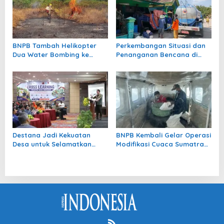
BNPB Tambah Helikopter
Perkembangan Situasi dan
Dua Water Bombing ke
Penanganan Bencana di
Kalbar
Tanah Air 6 Agustus 2026
Destana Jadi Kekuatan
BNPB Kembali Gelar Operasi
Desa untuk Selamatkan
Modifikasi Cuaca Sumatra
Nyawa
Selatan