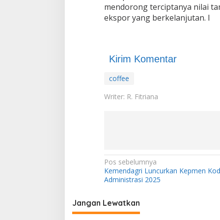
mendorong terciptanya nilai t
ekspor yang berkelanjutan. I
Kirim Komentar
coffee
Writer: R. Fitriana
N
Pos sebelumnya
Kemendagri Luncurkan Kepmen Kod
a
Administrasi 2025
v
i
Jangan Lewatkan
g