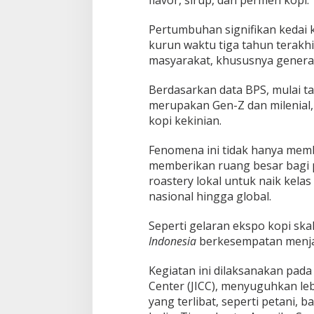
flavor, sirup, dan permen kopi.
Pertumbuhan signifikan kedai k
kurun waktu tiga tahun terakh
masyarakat, khususnya genera
Berdasarkan data BPS, mulai t
merupakan Gen-Z dan milenial
kopi kekinian.
Fenomena ini tidak hanya memb
memberikan ruang besar bagi p
roastery lokal untuk naik kelas
nasional hingga global.
Seperti gelaran ekspo kopi ska
Indonesia
berkesempatan menjad
Kegiatan ini dilaksanakan pada 
Center (JICC), menyuguhkan leb
yang terlibat, seperti petani, b