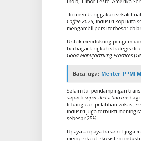
India, Timor Leste, Amerika Ser
“Ini membanggakan sekali bua
Coffee 2025
, industri kopi kita
mengambil porsi terbesar dala
Untuk mendukung pengembanga
berbagai langkah strategis di 
Good Manufactruing Practices
(G
Baca Juga:
Menteri PPMI M
Selain itu, pendampingan transf
seperti
super deduction tax
bagi 
litbang dan pelatihan vokasi, 
industri juga terbukti meningk
sebesar 25%.
Upaya – upaya tersebut juga 
memperkuat ekosistem industri 