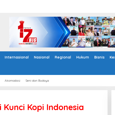
Internasional
Nasional
Regional
Hukum
Bisnis
Ke
Akomodasi
Seni dan Budaya
i Kunci Kopi Indonesia