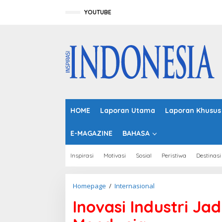
L
e
YOUTUBE
w
a
t
i
k
e
k
o
n
t
HOME
Laporan Utama
Laporan Khusus
e
n
E-MAGAZINE
BAHASA
Inspirasi
Motivasi
Sosial
Peristiwa
Destinasi
Homepage
/
Internasional
I
n
Inovasi Industri Jad
o
v
a