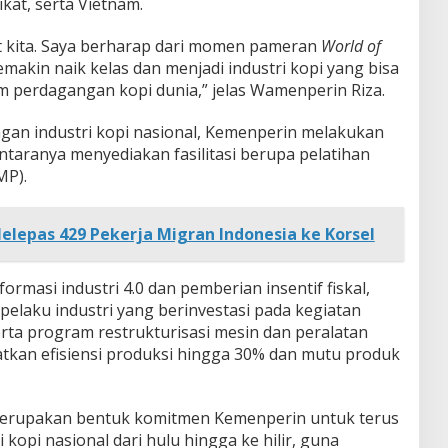
ikat, serta Vietnam.
t kita. Saya berharap dari momen pameran
World of
 semakin naik kelas dan menjadi industri kopi yang bisa
m perdagangan kopi dunia,” jelas Wamenperin Riza.
n industri kopi nasional, Kemenperin melakukan
antaranya menyediakan fasilitasi berupa pelatihan
MP).
elepas 429 Pekerja Migran Indonesia ke Korsel
ormasi industri 4.0 dan pemberian insentif fiskal,
pelaku industri yang berinvestasi pada kegiatan
serta program restrukturisasi mesin dan peralatan
atkan efisiensi produksi hingga 30% dan mutu produk
merupakan bentuk komitmen Kemenperin untuk terus
kopi nasional dari hulu hingga ke hilir, guna