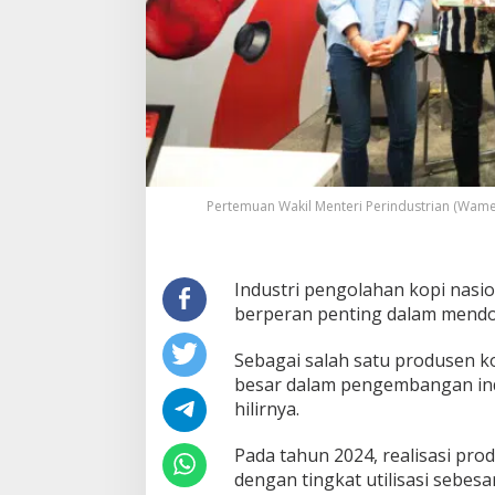
n
d
o
n
e
s
i
a
M
e
n
Pertemuan Wakil Menteri Perindustrian (Wamen
d
u
n
i
Industri pengolahan kopi nasio
a
berperan penting dalam mendo
Sebagai salah satu produsen ko
besar dalam pengembangan indu
hilirnya.
Pada tahun 2024, realisasi prod
dengan tingkat utilisasi sebesa