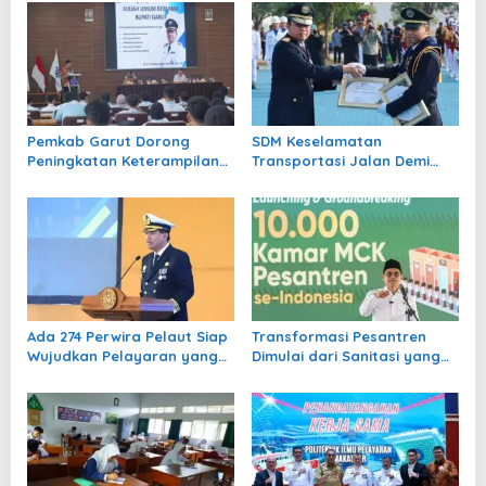
a
s
i
p
o
Pemkab Garut Dorong
SDM Keselamatan
s
Peningkatan Keterampilan
Transportasi Jalan Demi
SDM
Tekan Angka Kecelakaan
Diperkuat Kemenhub
Ada 274 Perwira Pelaut Siap
Transformasi Pesantren
Wujudkan Pelayaran yang
Dimulai dari Sanitasi yang
Selamat, Berkelanjutan dan
Layak
Berdaya Saing Global