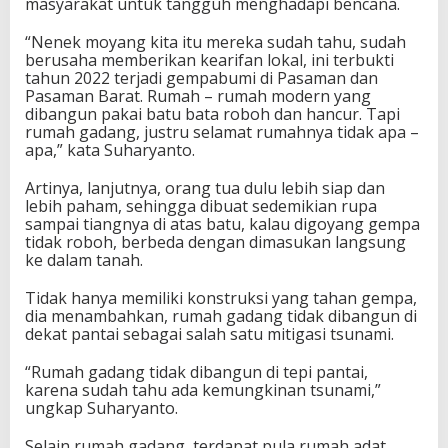
masyarakat untuk tangguh menghadapi bencana.
“Nenek moyang kita itu mereka sudah tahu, sudah
berusaha memberikan kearifan lokal, ini terbukti
tahun 2022 terjadi gempabumi di Pasaman dan
Pasaman Barat. Rumah – rumah modern yang
dibangun pakai batu bata roboh dan hancur. Tapi
rumah gadang, justru selamat rumahnya tidak apa –
apa,” kata Suharyanto.
Artinya, lanjutnya, orang tua dulu lebih siap dan
lebih paham, sehingga dibuat sedemikian rupa
sampai tiangnya di atas batu, kalau digoyang gempa
tidak roboh, berbeda dengan dimasukan langsung
ke dalam tanah.
Tidak hanya memiliki konstruksi yang tahan gempa,
dia menambahkan, rumah gadang tidak dibangun di
dekat pantai sebagai salah satu mitigasi tsunami.
“Rumah gadang tidak dibangun di tepi pantai,
karena sudah tahu ada kemungkinan tsunami,”
ungkap Suharyanto.
Selain rumah gadang, terdapat pula rumah adat