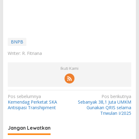
BNPB
Writer: R. Fitriana
Ikuti Kami
N
Pos sebelumnya
Pos berikutnya
Kemendag Perketat SKA
Sebanyak 38,1 Juta UMKM
a
Antisipasi Transhipment
Gunakan QRIS selama
v
Triwulan I/2025
i
Jangan Lewatkan
g