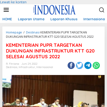
Lewati ke konten
HOME
Laporan Utama
Laporan Khusus
Internasional
Homepage
/
Destinasi
KEMENTERIAN PUPR TARGETKAN
DUKUNGAN INFRASTRUKTUR KTT G20 SELESAI AGUSTUS 2022
KEMENTERIAN PUPR TARGETKAN
DUKUNGAN INFRASTRUKTUR KTT G20
SELESAI AGUSTUS 2022
R. Fitriana
Juni 29, 2022
Destinasi
,
Infrastruktur
,
Internasional