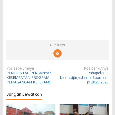
Ikuti Kami
N
Pos sebelumnya
Pos berikutnya
PEMERINTAH PERBANYAK
Rahapelialan
a
KESEMPATAN PROGRAM
Lisenssijärjestelmä Suomeen
v
PEMAGANGAN KE JEPANG
Jo 2025 2026
i
Jangan Lewatkan
g
a
s