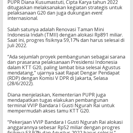
PUPR Diana Kusumastuti, Cipta Karya tahun 2022
ditugaskan melaksanakan kegiatan strategis untuk
pelaksanaan G20 dan juga dukungan
event
internasional.
Salah satunya adalah Renovasi Taman Mini
Indonesia Indah (TMII) dengan alokasi Rp891 miliar.
Saat ini, progres fisiknya 59,17% dan harus selesai di
Juli 2022.
“Ada sejumlah proyek pembangunan sebagai sarana
dan prasarana pelaksanaan Presidensi Indonesia
dalam KTT G20, paling lambat bisa selesai Agustus
mendatang,” ujarnya saat Rapat Dengar Pendapat
(RDP) dengan Komisi V DPR di Jakarta, Selasa
(28/6/2022).
Diana menjelaskan, Kementerian PUPR juga
mendapatkan tugas elakukan pembangunan
terminal VVIP Bandara I Gusti Ngurah Rai untuk
mempermudah akses tamu KTT G20.
“Pekerjaan VVIP Bandara I Gusti Ngurah Rai alokasi
anggarannya sebesar Rp52 miliar dengan progres
fisiknya 53,97% dan Agustus 2022 harus selesai,”