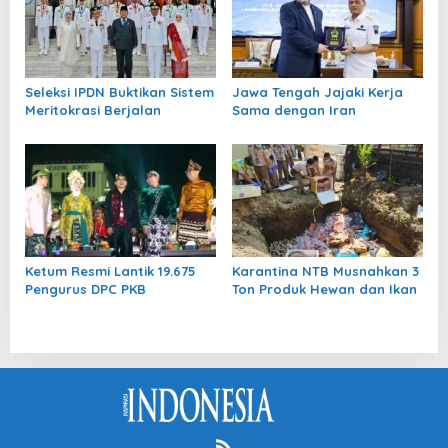
Seleksi IPDN Buktikan Sistem
Jawa Tengah Jajaki Kerja
Meritokrasi Berjalan
Sama dengan Iran
Ketum Resmi Lantik 19.675
Karantina NTB Musnahkan 3
Pengurus DPC PKB
Ton Produk Hewan dan Ikan