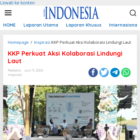
Lewati ke konten
HOME
Laporan Utama
Laporan Khusus
Internasional
Homepage
/
Inspirasi
KKP Perkuat Aksi Kolaborasi Lindungi Laut
KKP Perkuat Aksi Kolaborasi Lindungi
Laut
Redaksi
Juni 9, 2026
Inspirasi