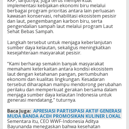
KKP, lanjutnya, juga terus memperkuat
implementasi kebijakan ekonomi biru melalui
berbagai program prioritas antara lain perluasan
kawasan konservasi, rehabilitasi ekosistem pesisir
dan laut, pengembangan karbon biru, serta
pengendalian sampah laut melalui program Laut
Sehat Bebas Sampah.
Langkah tersebut untuk menjaga keberlanjutan
sumber daya kelautan, sekaligus meningkatkan
kesejahteraan masyarakat pesisir.
“Kami berharap semakin banyak masyarakat
memahami keterkaitan antara kondisi ekosistem
laut dengan ketahanan pangan, pertumbuhan
ekonomi dan kualitas lingkungan. Kesadaran
tersebut diharapkan mampu mendorong perubahan
perilaku dan memperkuat gerakan bersama dalam
menjaga sumber daya kelautan Indonesia untuk
generasi mendatang,” tuturnya.
Baca Juga:
APRESIASI PARTISIPASI AKTIF GENERASI
MUDA BANDA ACEH PROMOSIKAN KULINER LOKAL
Sementara itu, CEO WWF-Indonesia Aditya
Bayunanda menegaskan bahwa kesehatan