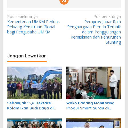
N
Pos sebelumnya
Pos berikutnya
Kementerian UMKM Perluas
Pemprov Jabar Raih
a
Peluang Kemitraan Global
Penghargaan Pemda Terbaik
v
bagi Pengusaha UMKM
dalam Penggulangan
Kemiskinan dan Penurunan
i
Stunting
g
a
Jangan Lewatkan
s
i
p
o
s
Sebanyak 15,6 Hektare
Wako Padang Monitoring
Kolam Ikan Budi Daya di
Progul Smart Surau di
Padang Pariaman Pulih
Masjid
September 2026