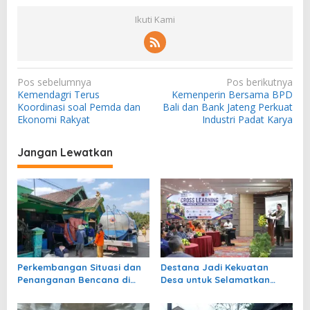
Ikuti Kami
N
Pos sebelumnya
Pos berikutnya
Kemendagri Terus
Kemenperin Bersama BPD
a
Koordinasi soal Pemda dan
Bali dan Bank Jateng Perkuat
v
Ekonomi Rakyat
Industri Padat Karya
i
Jangan Lewatkan
g
a
s
i
p
o
Perkembangan Situasi dan
Destana Jadi Kekuatan
s
Penanganan Bencana di
Desa untuk Selamatkan
Tanah Air 6 Agustus 2026
Nyawa