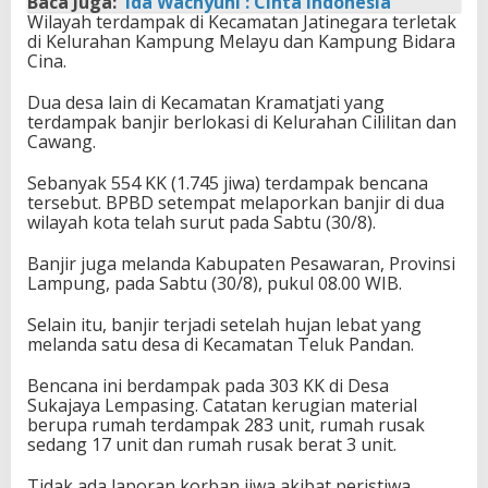
Baca Juga:
Ida Wachyuni : Cinta Indonesia
Wilayah terdampak di Kecamatan Jatinegara terletak
di Kelurahan Kampung Melayu dan Kampung Bidara
Cina.
Dua desa lain di Kecamatan Kramatjati yang
terdampak banjir berlokasi di Kelurahan Cililitan dan
Cawang.
Sebanyak 554 KK (1.745 jiwa) terdampak bencana
tersebut. BPBD setempat melaporkan banjir di dua
wilayah kota telah surut pada Sabtu (30/8).
Banjir juga melanda Kabupaten Pesawaran, Provinsi
Lampung, pada Sabtu (30/8), pukul 08.00 WIB.
Selain itu, banjir terjadi setelah hujan lebat yang
melanda satu desa di Kecamatan Teluk Pandan.
Bencana ini berdampak pada 303 KK di Desa
Sukajaya Lempasing. Catatan kerugian material
berupa rumah terdampak 283 unit, rumah rusak
sedang 17 unit dan rumah rusak berat 3 unit.
Tidak ada laporan korban jiwa akibat peristiwa