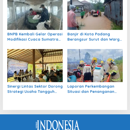
BNPB Kembali Gelar Operasi
Banjir di Kota Padang
Modifikasi Cuaca Sumatra
Berangsur Surut dan Warga
Selatan
Mulai Bersihkan Rumah
Sinergi Lintas Sektor Dorong
Laporan Perkembangan
Strategi Usaha Tangguh
Situasi dan Penanganan
dan Adaptif Pascabencana
Bencana di Tanah Air per 3
NTB
Agustus 2026