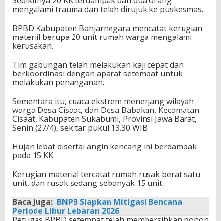
Sedikitnya 20 KK terdampak dan dua orang
mengalami trauma dan telah dirujuk ke puskesmas.
BPBD Kabupaten Banjarnegara mencatat kerugian
materiil berupa 20 unit rumah warga mengalami
kerusakan.
Tim gabungan telah melakukan kaji cepat dan
berkoordinasi dengan aparat setempat untuk
melakukan penanganan.
Sementara itu, cuaca ekstrem menerjang wilayah
warga Desa Cisaat, dan Desa Babakan, Kecamatan
Cisaat, Kabupaten Sukabumi, Provinsi Jawa Barat,
Senin (27/4), sekitar pukul 13.30 WIB.
Hujan lebat disertai angin kencang ini berdampak
pada 15 KK.
Kerugian material tercatat rumah rusak berat satu
unit, dan rusak sedang sebanyak 15 unit.
Baca Juga:
BNPB Siapkan Mitigasi Bencana
Periode Libur Lebaran 2026
Petugas BPBD setempat telah membersihkan pohon