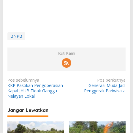
BNPB
Ikuti Kami
N
Pos sebelumnya
Pos berikutnya
KKP Pastikan Pengoperasian
Generasi Muda Jadi
a
Kapal JHUB Tidak Ganggu
Penggerak Pariwisata
v
Nelayan Lokal
i
Jangan Lewatkan
g
a
s